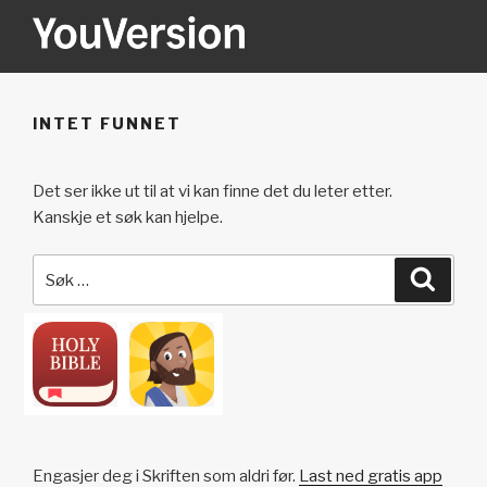
Gå
til
innhold
YOUVERSION
Seeking God every day.
INTET FUNNET
Det ser ikke ut til at vi kan finne det du leter etter.
Kanskje et søk kan hjelpe.
Søk
Søk
etter:
Engasjer deg i Skriften som aldri før.
Last ned gratis app