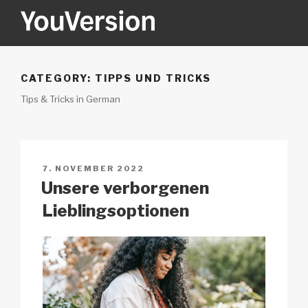
Zum
Inhalt
springen
YOUVERSION
Seeking God every day.
CATEGORY:
TIPPS UND TRICKS
Tips & Tricks in German
VERÖFFENTLICHT
7. NOVEMBER 2022
AM
Unsere verborgenen
Lieblingsoptionen