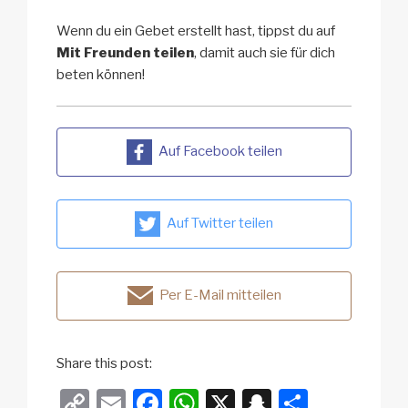
Wenn du ein Gebet erstellt hast, tippst du auf
Mit Freunden teilen
, damit auch sie für dich
beten können!
Auf Facebook teilen
Auf Twitter teilen
Per E-Mail mitteilen
Share this post:
C
E
F
W
X
S
T