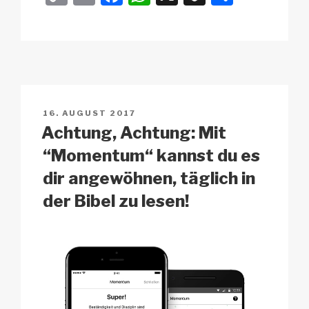
o
m
a
h
n
eil
p
ail
c
at
a
e
y
e
s
p
n
Li
b
A
c
n
o
p
h
VERÖFFENTLICHT
16. AUGUST 2017
k
o
p
at
AM
Achtung, Achtung: Mit
k
“Momentum“ kannst du es
dir angewöhnen, täglich in
der Bibel zu lesen!