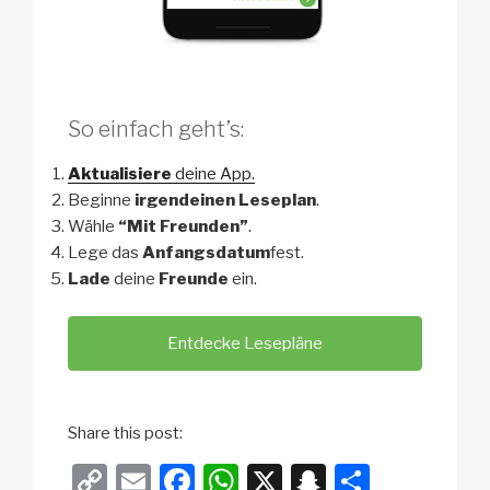
So einfach geht’s:
Aktualisiere
deine App.
Beginne
irgendeinen Leseplan
.
Wähle
“Mit Freunden”
.
Lege das
Anfangsdatum
fest.
Lade
deine
Freunde
ein.
Entdecke Lesepläne
Share this post:
C
E
F
W
X
S
T