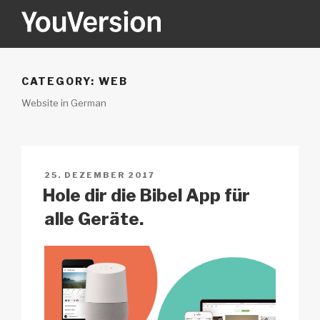
Zum
Inhalt
springen
YOUVERSION
Seeking God every day.
CATEGORY:
WEB
Website in German
VERÖFFENTLICHT
25. DEZEMBER 2017
AM
Hole dir die Bibel App für
alle Geräte.