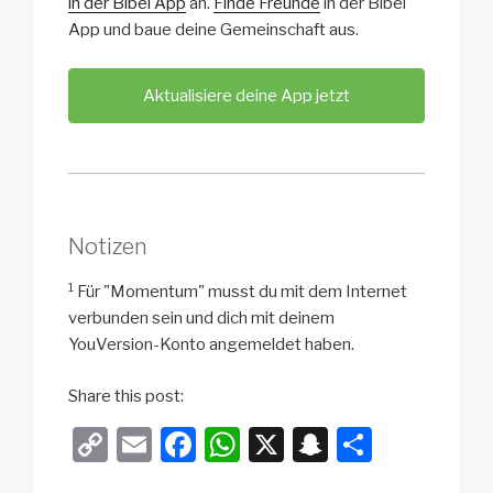
in der Bibel App
an.
Finde Freunde
in der Bibel
App und baue deine Gemeinschaft aus.
Aktualisiere deine App jetzt
Notizen
1
Für "Momentum" musst du mit dem Internet
verbunden sein und dich mit deinem
YouVersion-Konto angemeldet haben.
Share this post:
C
E
F
W
X
S
T
o
m
a
h
n
eil