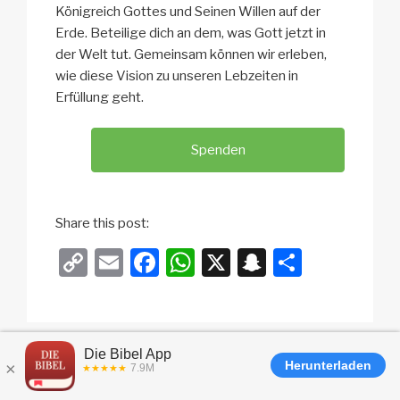
Königreich Gottes und Seinen Willen auf der
Erde. Beteilige dich an dem, was Gott jetzt in
der Welt tut. Gemeinsam können wir erleben,
wie diese Vision zu unseren Lebzeiten in
Erfüllung geht.
Spenden
Share this post:
C
E
F
W
X
S
T
o
m
a
h
n
eil
p
ail
c
at
a
e
y
e
s
p
n
Li
b
A
c