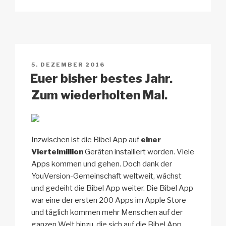
p
ail
c
at
a
e
y
e
s
p
n
Li
b
A
c
n
o
p
h
VERÖFFENTLICHT
5. DEZEMBER 2016
k
o
p
at
AM
Euer bisher bestes Jahr.
k
Zum wiederholten Mal.
Inzwischen ist die Bibel App auf
einer
Viertelmillion
Geräten installiert worden. Viele
Apps kommen und gehen. Doch dank der
YouVersion-Gemeinschaft weltweit, wächst
und gedeiht die Bibel App weiter. Die Bibel App
war eine der ersten 200 Apps im Apple Store
und täglich kommen mehr Menschen auf der
ganzen Welt hinzu, die sich auf die Bibel App