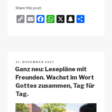
Share this post:
C
E
F
W
X
S
T
o
m
a
h
n
eil
p
ail
c
at
a
e
y
e
s
p
n
Li
b
A
c
n
o
p
h
VERÖFFENTLICHT
17. NOVEMBER 2017
k
o
p
at
AM
Ganz neu: Lesepläne mit
k
Freunden. Wachst im Wort
Gottes zusammen, Tag für
Tag.