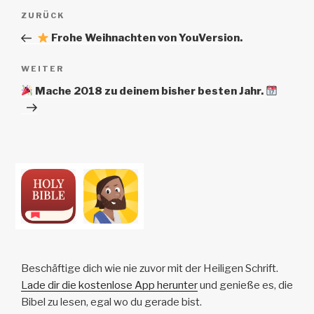
Beitrags-
Vorheriger
ZURÜCK
Navigation
Beitrag
Frohe Weihnachten von YouVersion.
Nächster
WEITER
Beitrag
Mache 2018 zu deinem bisher besten Jahr.
Beschäftige dich wie nie zuvor mit der Heiligen Schrift.
Lade dir die kostenlose App herunter
und genieße es, die
Bibel zu lesen, egal wo du gerade bist.