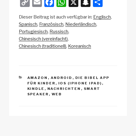
C
E
F
W
X
S
T
o
m
a
h
n
eil
Dieser Beitrag ist auch verfügbar in:
Englisch
p
ail
c
at
a
e
Spanisch
Französisch
Niederländisch
y
e
s
p
n
Portugiesisch
Russisch
Li
b
A
c
Chinesisch (vereinfacht)
Chinesisch (traditionell)
Koreanisch
n
o
p
h
k
o
p
at
k
KATEGORIEN
AMAZON
,
ANDROID
,
DIE BIBEL APP
FÜR KINDER
,
IOS (IPHONE IPAD)
,
KINDLE
,
NACHRICHTEN
,
SMART
SPEAKER
,
WEB