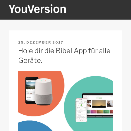
Zum
Inhalt
springen
YOUVERSION
Seeking God every day.
VERÖFFENTLICHT
25. DEZEMBER 2017
AM
Hole dir die Bibel App für alle
Geräte.