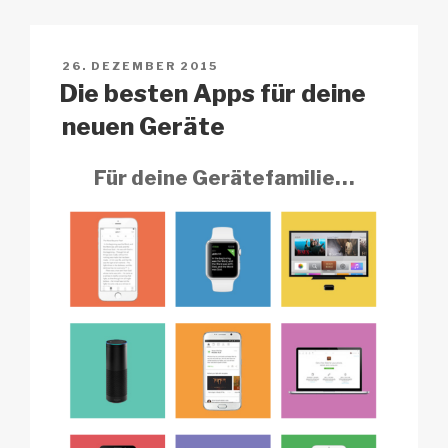
Li
b
A
c
n
o
p
h
VERÖFFENTLICHT
26. DEZEMBER 2015
k
o
p
at
AM
Die besten Apps für deine
k
neuen Geräte
Für deine Gerätefamilie…