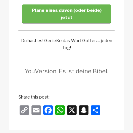
Plane eines davon (oder beide)
jetzt
Du hast es! Genieße das Wort Gottes… jeden
Tag!
YouVersion. Es ist deine Bibel.
i
Share this post:
n
C
E
F
W
X
S
T
f
o
m
a
h
n
eil
o
p
ail
c
at
a
e