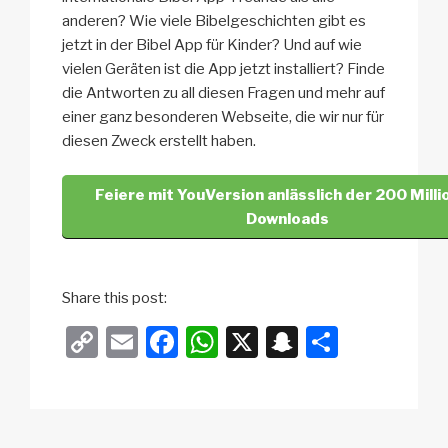
anderen? Wie viele Bibelgeschichten gibt es
jetzt in der Bibel App für Kinder? Und auf wie
vielen Geräten ist die App jetzt installiert? Finde
die Antworten zu all diesen Fragen und mehr auf
einer ganz besonderen Webseite, die wir nur für
diesen Zweck erstellt haben.
Feiere mit YouVersion anlässlich der 200 Mill
Downloads
Share this post:
C
E
F
W
X
S
T
o
m
a
h
n
eil
p
ail
c
at
a
e
y
e
s
p
n