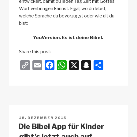
entwickelt, damit du jeden Tag Zeit mit Gottes
Wort verbringen kannst. Egal, wo du lebst,
welche Sprache du bevorzugst oder wie alt du
bist:
YouVersion. Es ist deine Bibel.
Share this post:
C
E
F
W
X
S
T
o
m
a
h
n
eil
p
ail
c
at
a
e
y
e
s
p
n
Li
b
A
c
n
o
p
h
VERÖFFENTLICHT
18. DEZEMBER 2015
k
o
p
at
AM
Die Bibel App für Kinder
k
gibt’s jetzt auch auf