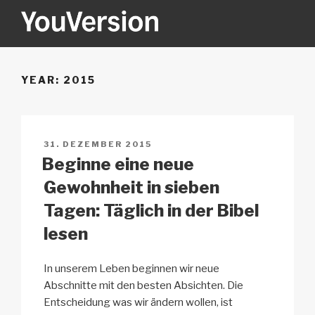
Zum
Inhalt
springen
YOUVERSION
Seeking God every day.
YEAR:
2015
VERÖFFENTLICHT
31. DEZEMBER 2015
AM
Beginne eine neue
Gewohnheit in sieben
Tagen: Täglich in der Bibel
lesen
In unserem Leben beginnen wir neue
Abschnitte mit den besten Absichten. Die
Entscheidung was wir ändern wollen, ist