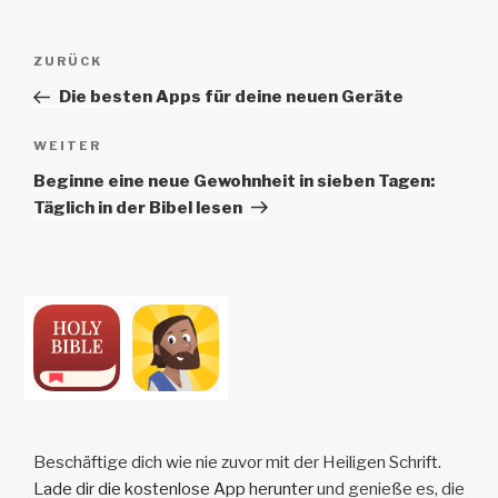
Beitrags-
Vorheriger
ZURÜCK
Navigation
Beitrag
Die besten Apps für deine neuen Geräte
Nächster
WEITER
Beitrag
Beginne eine neue Gewohnheit in sieben Tagen:
Täglich in der Bibel lesen
Beschäftige dich wie nie zuvor mit der Heiligen Schrift.
Lade dir die kostenlose App herunter
und genieße es, die