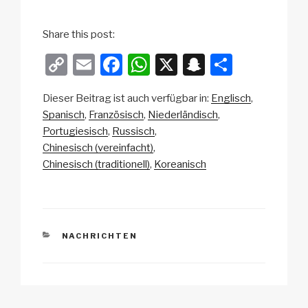
Share this post:
C
E
F
W
X
S
T
o
m
a
h
n
eil
Dieser Beitrag ist auch verfügbar in:
Englisch
p
ail
c
at
a
e
Spanisch
Französisch
Niederländisch
y
e
s
p
n
Portugiesisch
Russisch
Li
b
A
c
Chinesisch (vereinfacht)
Chinesisch (traditionell)
Koreanisch
n
o
p
h
k
o
p
at
k
KATEGORIEN
NACHRICHTEN