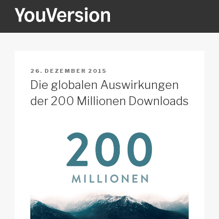
Zum
Inhalt
springen
YOUVERSION
Seeking God every day.
VERÖFFENTLICHT
26. DEZEMBER 2015
AM
Die globalen Auswirkungen
der 200 Millionen Downloads