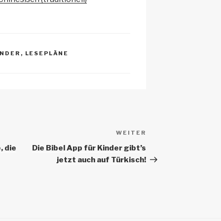
c
h
at
INDER
,
LESEPLÄNE
WEITER
Nächster
Beitrag
, die
Die Bibel App für Kinder gibt’s
jetzt auch auf Türkisch!