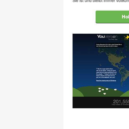
Sie ist und bleibt immer vollk
Hol