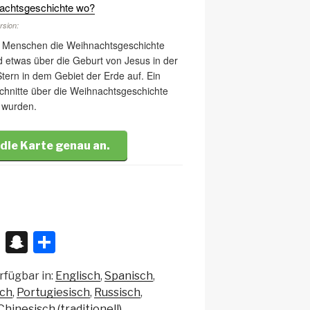
hnachtsgeschichte wo?
rsion:
lt Menschen die Weihnachtsgeschichte
 etwas über die Geburt von Jesus in der
 Stern in dem Gebiet der Erde auf. Ein
bschnitte über die Weihnachtsgeschichte
 wurden.
 die Karte genau an.
X
S
T
n
eil
rfügbar in:
Englisch
Spanisch
a
e
sch
Portugiesisch
Russisch
p
n
Chinesisch (traditionell)