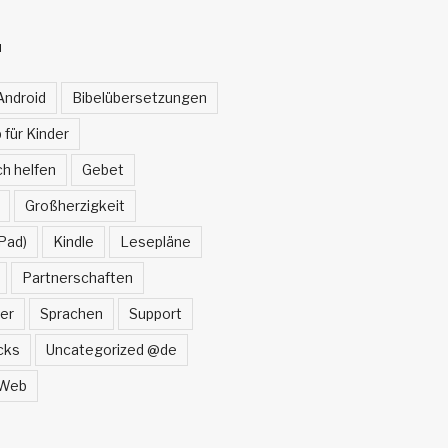
N
Android
Bibelübersetzungen
 für Kinder
h helfen
Gebet
Großherzigkeit
Pad)
Kindle
Lesepläne
Partnerschaften
er
Sprachen
Support
cks
Uncategorized @de
Web