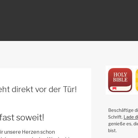
ON
t direkt vor der Tür!
!
Beschäftige di
 fast soweit!
Schrift.
Lade d
genieße es, di
bist.
ir unsere Herzen schon