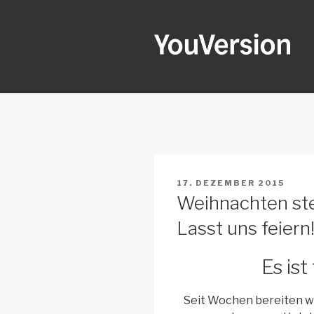
Zum
Inhalt
springen
YOUVERSI
Seeking God every day.
VERÖFFENTLICHT
17. DEZEMBER 2015
AM
Weihnachten steh
Lasst uns feiern
Es ist
Seit Wochen bereiten w