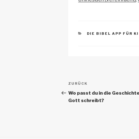
Li
b
A
n
o
p
k
o
p
KATEGORIEN
DIE BIBEL APP FÜR K
k
Beitrags-
Vorheriger
ZURÜCK
Navigation
Beitrag
Wo passt du in die Geschichte
Gott schreibt?