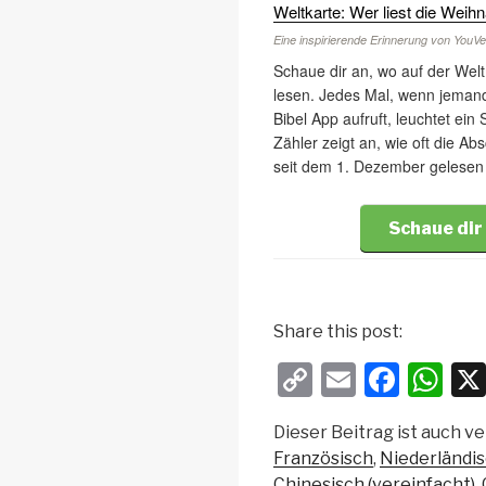
Weltkarte: Wer liest die Wei
Eine inspirierende Erinnerung von YouVe
Schaue dir an, wo auf der We
lesen. Jedes Mal, wenn jemand
Bibel App aufruft, leuchtet ein
Zähler zeigt an, wie oft die A
seit dem 1. Dezember gelesen
Schaue dir
Share this post:
C
E
F
W
o
m
a
h
Dieser Beitrag ist auch ve
p
ail
c
at
Französisch
Niederländi
y
e
s
Chinesisch (vereinfacht)