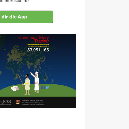
ommen kostenfrei!
 dir die App