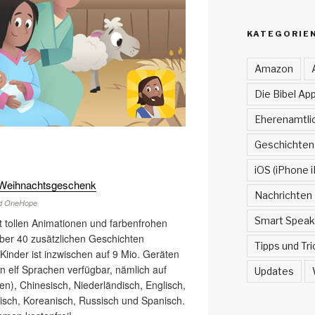
KATEGORIE
Amazon
Die Bibel App
Eherenamtlic
Geschichten
iOS (iPhone i
e Weihnachtsgeschenk
Nachrichten
und OneHope
Smart Speak
t tollen Animationen und farbenfrohen
über 40 zusätzlichen Geschichten
Tipps und Tri
 Kinder ist inzwischen auf 9 Mio. Geräten
 in elf Sprachen verfügbar, nämlich auf
Updates
ien), Chinesisch, Niederländisch, Englisch,
isch, Koreanisch, Russisch und Spanisch.