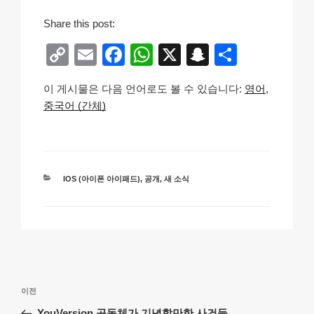
Share this post:
C
E
F
W
X
S
S
o
m
a
h
n
h
이 게시물은 다음 언어로도 볼 수 있습니다:
영어
p
ail
c
at
a
ar
중국어 (간체)
y
e
s
p
e
Li
b
A
c
n
o
p
h
카
IOS (아이폰 아이패드)
,
공개
,
새 소식
k
o
p
at
테
k
고
리
글
이
이전
탐
전
YouVersion 공동체가 기념할만한 사건들 …