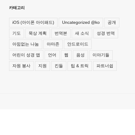
카테고리
iOS (아이폰 아이패드)
Uncategorized @ko
공개
기도
묵상 계획
번역본
새 소식
성경 번역
아낌없는 나눔
아마존
안드로이드
어린이 성경 앱
언어
웹
음성
이야기들
자원 봉사
지원
킨들
팁 & 트릭
파트너쉽