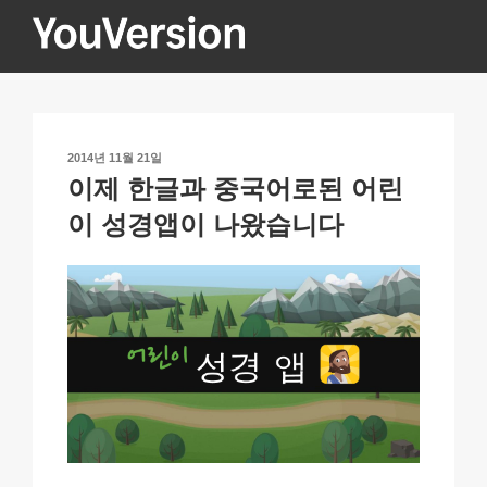
콘
텐
츠
YOUVERSION
Seeking God every day.
로
바
로
작
2014년 11월 21일
가
성
이제 한글과 중국어로된 어린
기
일
자
이 성경앱이 나왔습니다