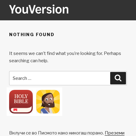
Skip
to
content
YOUVERSION
Seeking God every day.
NOTHING FOUND
It seems we can’t find what you’re looking for. Perhaps
searching can help.
Search
Searc
for:
Вклучи се во Писмото како никогаш порано.
Преземи