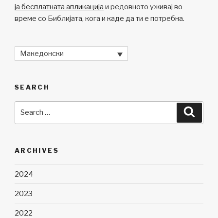
ја бесплатната апликација
и редовното уживај во
време со Библијата, кога и каде да ти е потребна.
Македонски
SEARCH
Search
Searc
for:
ARCHIVES
2024
2023
2022