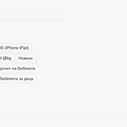
OS (iPhone iPad)
ed @bg
Новини
прочит на Библията
Библията за деца