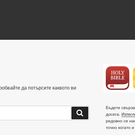
N
робвайте да потърсите каквото ви
Бъдете свърза
Търсене
досега.
Изтегл
редовно се на
точно когато и