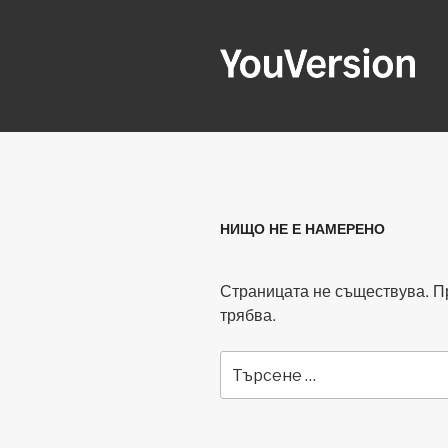
Напред
към
съдържанието
YOUVERSIO
Seeking God every day.
НИЩО НЕ Е НАМЕРЕНО
Страницата не съществува. П
трябва.
Търсене
за: