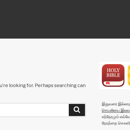
ON
u’re looking for. Perhaps searching can
இதுவரை இல்லாத 
Search
செயலியை இலவச
எந்நேரமும் எவ்
நேரத்தை செலவிட