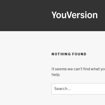
Skip
to
content
YOUVERSI
Seeking God every day.
NOTHING FOUND
It seems we can’t find what yo
help.
Search
for: