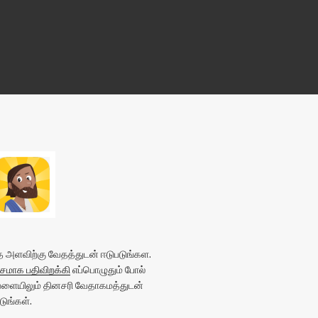
அளவிற்கு வேதத்துடன் ஈடுபடுங்கள.
மாக பதிவிறக்கி
எப்பொழுதும் போல்
வேளையிலும் தினசரி வேதாகமத்துடன்
ுங்கள்.