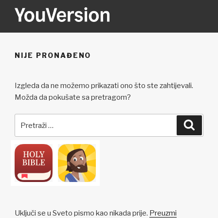
Preskoči
na
sadržaj
YOUVERSION
Seeking God every day.
NIJE PRONAĐENO
Izgleda da ne možemo prikazati ono što ste zahtijevali.
Možda da pokušate sa pretragom?
Pretraži:
Pretra
Uključi se u Sveto pismo kao nikada prije.
Preuzmi