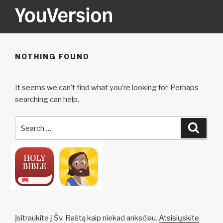
Skip
to
content
YOUVERSION
Seeking God every day.
NOTHING FOUND
It seems we can’t find what you’re looking for. Perhaps
searching can help.
Search
Searc
for:
Įsitraukite į Šv. Raštą kaip niekad anksčiau.
Atsisiųskite