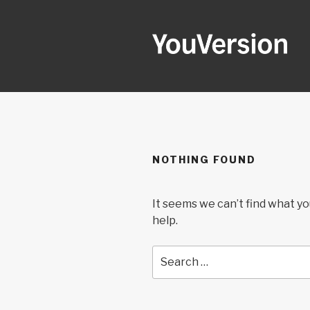
Skip
to
content
YOUVERSI
Seeking God every day.
NOTHING FOUND
It seems we can’t find what yo
help.
Search
for: