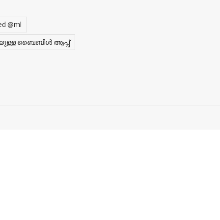
ed @ml
കായുള്ള ബൈബിൾ ആപ്പ്