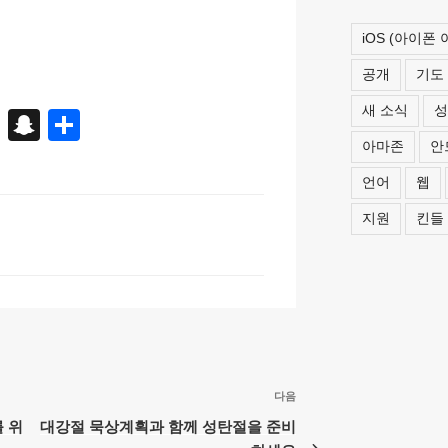
iOS (아이폰
공개
기도
새 소식
성
X
S
S
아마존
안
n
h
a
ar
언어
웹
p
e
지원
킨들
c
h
at
다음
다
음
를 위
대강절 묵상계획과 함께 성탄절을 준비
글