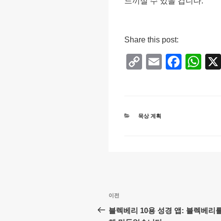
느끼실 수 있을 겁니다.
Share this post:
C
E
F
W
o
m
a
h
p
ail
c
at
y
e
s
카
묵상 계획
Li
b
A
테
고
n
o
p
리
k
o
p
k
글
이
이전
탐
전
블렉베리 10용 성경 앱: 블렉베리
글