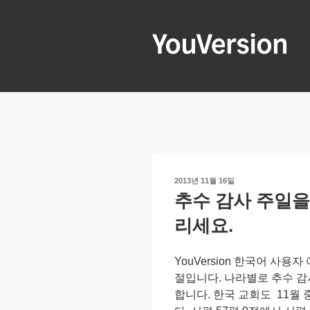
콘
텐
츠
로
YOUVERSIO
Seeking God every day.
바
로
가
기
작
2013년 11월 16일
성
추수 감사 주일을
일
자
리세요.
YouVersion 한국어 사
절입니다. 나라별로 추수 감
합니다. 한국 교회도 11월 