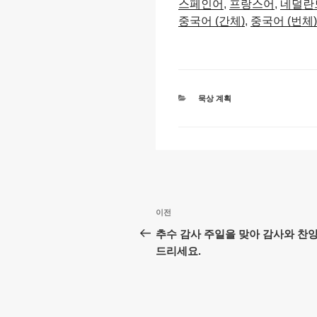
스페인어
프랑스어
네덜란
y
e
s
중국어 (간체)
중국어 (번체)
Li
b
A
n
o
p
k
o
p
카
묵상 계획
k
테
고
리
글
이
이전
탐
전
추수 감사 주일을 맞아 감사와 찬
글
드리세요.
색