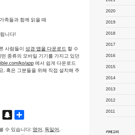
때
2020
가족들과 함께 읽을 때
2019
2018
 됩니다!
2017
다른 사람들이
성경 앱을 다운로드
할 수
2016
어떤 종류의 모바일 기기를 가지고 있던
ble.com/ko/app
에서 쉽게 다운로드
2015
요. 혹은 그분들을 위해 직접 설치해 주
2014
2013
2012
2011
X
S
S
n
h
볼 수 있습니다:
영어
독일어
a
ar
카테고리