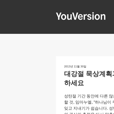
콘
텐
츠
로
YOUVERSIO
Seeking God every day.
바
로
가
기
작
2013년 11월 30일
성
대강절 묵상계획
일
자
하세요
성탄절 기간 동안에 다른 많
할 것, 임마누엘, “하나님이
잊고 지내기가 쉽습니다. 성