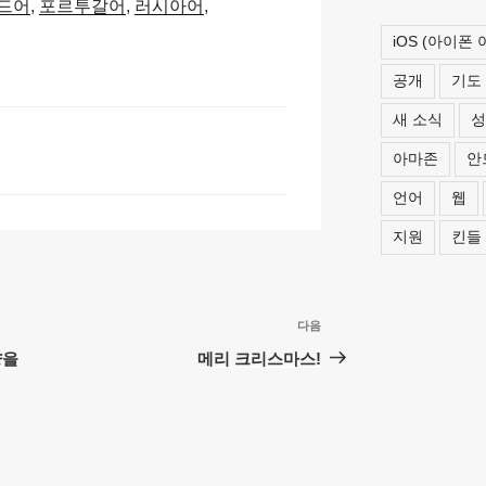
드어
포르투갈어
러시아어
p
e
iOS (아이폰
c
공개
기도
h
새 소식
성
at
아마존
안
언어
웹
지원
킨들
다음
다
음
양을
메리 크리스마스!
글