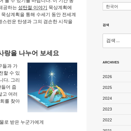
 볼 수 있기를 바랍니다. 이 기간 동
한국어
이 제공하는
성탄절 이야기
묵상계획에
 묵상계획을 통해 수세기 동안 전세계
광스런운 탄생과 그의 겸손한 시작을
검색
검
색:
사랑을 나누어 보세요
ARCHIVES
구들과 가
전할 수 있
2026
니다. 그리
만들어 줍
2025
 말고 여러
2024
기회를 찾아
2023
2022
선물로 받은 누군가에게
2021