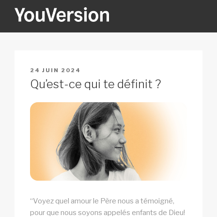
Aller
au
contenu
YOUVERSION
Seeking God every day.
principal
PUBLIÉ
24 JUIN 2024
LE
Qu’est-ce qui te définit ?
“Voyez quel amour le Père nous a témoigné,
pour que nous soyons appelés enfants de Dieu!