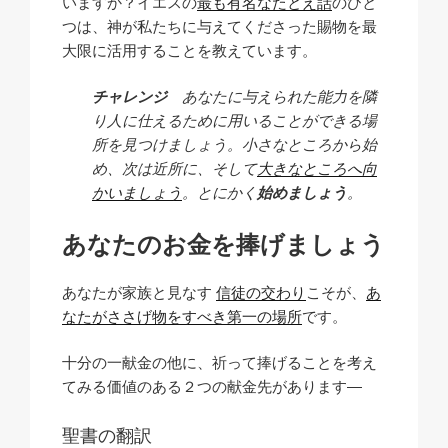
いますか？イエスの
最も有名なたとえ話
のひと
つは、神が私たちに与えてくださった賜物を最
大限に活用することを教えています。
チャレンジ
あなたに与えられた能力を隣
り人に仕えるために用いることができる場
所を見つけましょう。小さなところから始
め、次は近所に、そして
大きなところへ向
かいましょう
。とにかく
始めましょう
。
あなたのお金を捧げましょう
あなたが家族と見なす
信徒の交わり
こそが、
あ
なたがささげ物をすべき第一の場所
です。
十分の一献金の他に、祈って捧げることを考え
てみる価値のある２つの献金先があります―
聖書の翻訳