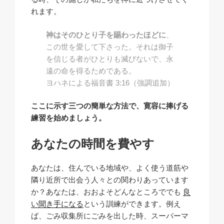
れます。
神はそのひとり子を賜わったほどに
、
この世を愛して下さった。それは御子
を信じる者がひとりも滅びないで、永
遠の命を得るためである。
ヨハネによる福音書 3:16（強調追加）
ここに示す三つの簡単な方法で、寛容に捧げる
練習を始めましょう。
あなたの時間を費やす
あなたは、住んでいる地域や、よく使う道筋や
隣り近所で出会う人々との関わりあっています
か？あなたは、おおよそどんなところででも
良
い聞き手になる
という訓練ができます。例え
ば、ごみ収集所にごみを出した時、スーパーマ