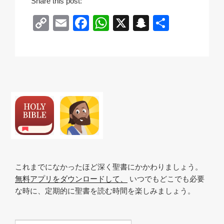
Share this post:
C
E
F
W
X
S
共
o
m
a
h
n
有
p
ail
c
at
a
y
e
s
p
Li
b
A
c
n
o
p
h
k
o
p
at
k
これまでになかったほど深く聖書にかかわりましょう。
無料アプリをダウンロードして、
いつでもどこでも必要
な時に、定期的に聖書を読む時間を楽しみましょう。