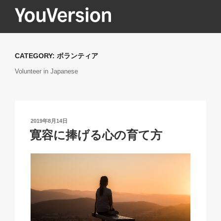
コ
ン
テ
YOUVERSION
Seeking God every day.
ン
ツ
CATEGORY:
ボランティア
へ
Volunteer in Japanese
ス
キ
ッ
プ
投
2019年8月14日
稿
寛容に捧げる心の育て方
日: