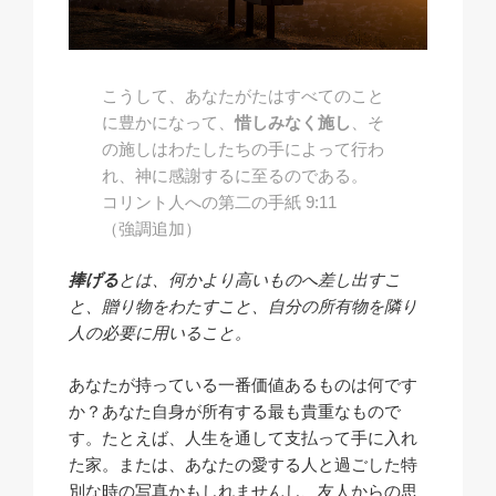
こうして、あなたがたはすべてのこと
に豊かになって、
惜しみなく施し
、そ
の施しはわたしたちの手によって行わ
れ、神に感謝するに至るのである。
コリント人への第二の手紙 9:11
（強調追加）
捧げる
とは、何かより高いものへ差し出すこ
と、贈り物をわたすこと、自分の所有物を隣り
人の必要に用いること。
あなたが持っている一番価値あるものは何です
か？あなた自身が所有する最も貴重なもので
す。たとえば、人生を通して支払って手に入れ
た家。または、あなたの愛する人と過ごした特
別な時の写真かもしれませんし、友人からの思