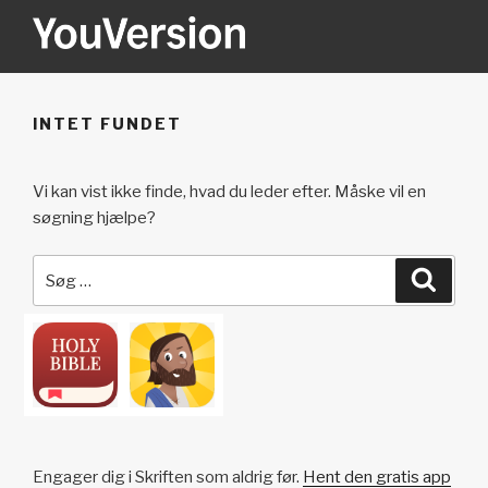
Videre
til
indhold
YOUVERSION
Seeking God every day.
INTET FUNDET
Vi kan vist ikke finde, hvad du leder efter. Måske vil en
søgning hjælpe?
Søg
Søg
efter:
Engager dig i Skriften som aldrig før.
Hent den gratis app