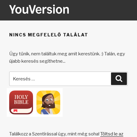
Tartalomhoz
YOUVERSION
Seeking God every day.
NINCS MEGFELELŐ TALÁLAT
Úgy tűnik, nem találtuk meg amit kerestünk. :) Talán, egy
újabb keresés segíthetne...
Keresés
Keres
a
következő
kifejezésre:
Találkozz a Szentírással úgy, mint még soha!
Töltsd le az