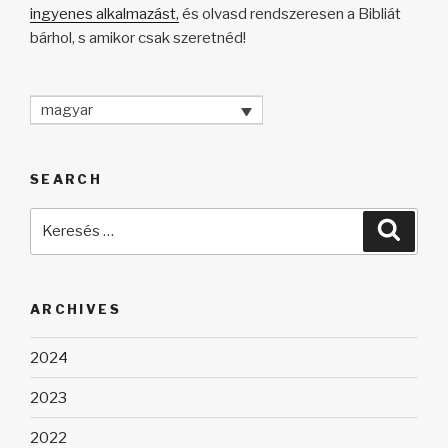
ingyenes alkalmazást,
és olvasd rendszeresen a Bibliát
bárhol, s amikor csak szeretnéd!
magyar
SEARCH
Keresés
Keres
a
következő
kifejezésre:
ARCHIVES
2024
2023
2022