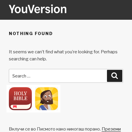
Skip
to
content
YOUVERSION
Seeking God every day.
NOTHING FOUND
It seems we can’t find what you’re looking for. Perhaps
searching can help.
Search
Searc
for:
Вклучи се во Писмото како никогаш порано.
Преземи