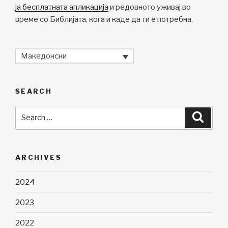
ја бесплатната апликација
и редовното уживај во
време со Библијата, кога и каде да ти е потребна.
Македонски
SEARCH
Search
Searc
for:
ARCHIVES
2024
2023
2022