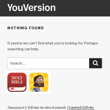
Skip
to
content
YOUVERSION
Seeking God every day.
NOTHING FOUND
It seems we can’t find what you’re looking for. Perhaps
searching can help.
Search
Searc
for:
Занурыся ў Біблію як ніколі раней.
Спампуй Біблію