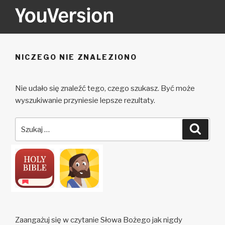
Przejdź
do
treści
YOUVERSION
Seeking God every day.
NICZEGO NIE ZNALEZIONO
Nie udało się znaleźć tego, czego szukasz. Być może
wyszukiwanie przyniesie lepsze rezultaty.
Szukaj:
Szuka
Zaangażuj się w czytanie Słowa Bożego jak nigdy