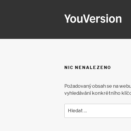
Přejít
k
obsahu
webu
YOUVERSI
Seeking God every day.
NIC NENALEZENO
Požadovaný obsah se na webu 
vyhledávání konkrétního klíč
Hledat: