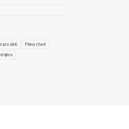
e pro děti
Plány čtení
ed @cs