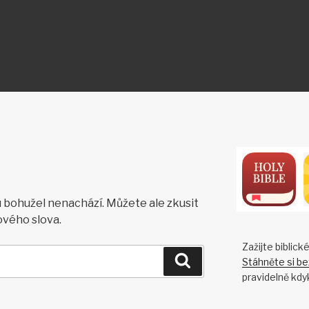
ON
bohužel nenachází. Můžete ale zkusit
ového slova.
Zažijte biblick
Hledání
Stáhněte si be
pravidelně kdyk