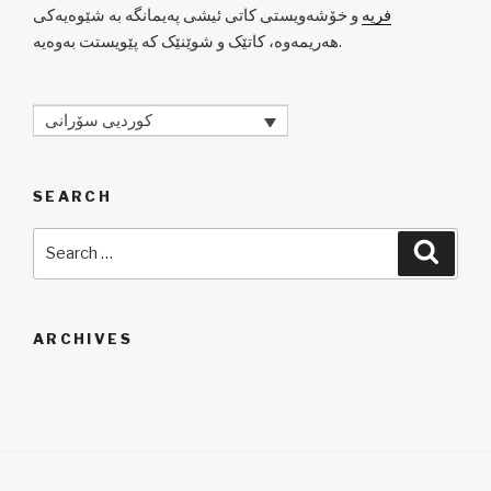
فریە
و خۆشەویستی کاتی ئیشی پەیمانگە بە شێوەیەکی
هەریمەوە، کاتێک و شوێنێک کە پێویستت بەوەیە.
کوردیی سۆرانی
SEARCH
Search
Searc
for:
ARCHIVES