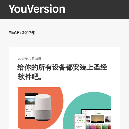
跳
至
内
YOUVERSION
Seeking God every day.
容
YEAR:
2017年
发
2017年12月25日
布
给你的所有设备都安装上圣经
于
软件吧。