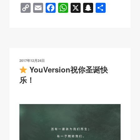
C
E
F
W
X
S
分
o
m
a
h
n
享
p
ail
c
at
a
y
e
s
p
Li
b
A
c
n
o
p
h
发
2017年12月24日
k
o
p
at
布
YouVersion祝你圣诞快
于
k
乐！