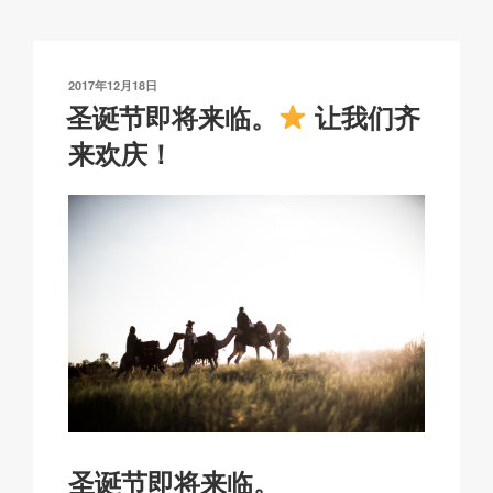
y
e
s
p
Li
b
A
c
n
o
p
h
发
2017年12月18日
k
o
p
at
布
圣诞节即将来临。
让我们齐
于
k
来欢庆！
圣诞节即将来临。