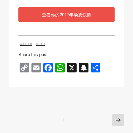
查看你的2017年动态快照
1
2
提后3:16-17
，
约一4:16
。
Share this post:
C
E
F
W
X
S
分
o
m
a
h
n
享
p
ail
c
at
a
y
e
s
p
Li
b
A
c
n
o
p
h
Posts
下
页
1
k
o
p
at
一
pagination