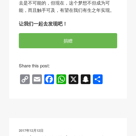
去是不可能的，但现在，这个梦想不但成为可
能，而且触手可及，有望在我们有生之年实现。
让我们一起去发现吧！
捐赠
Share this post:
C
E
F
W
X
S
分
o
m
a
h
n
享
p
ail
c
at
a
y
e
s
p
Li
b
A
c
n
o
p
h
发
2017年12月12日
布