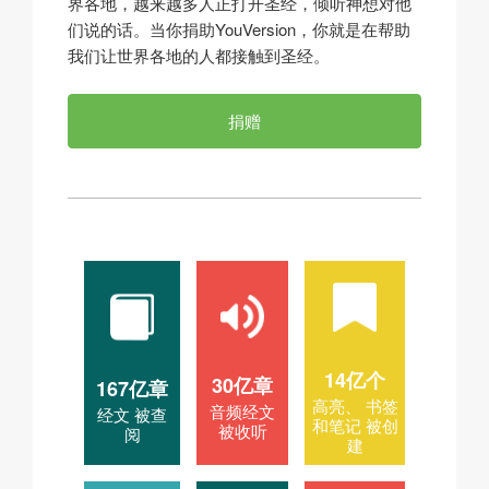
界各地，越来越多人正打开圣经，倾听神想对他
们说的话。当你捐助YouVersion，你就是在帮助
我们让世界各地的人都接触到圣经。
捐赠
14亿个
30亿章
167亿章
高亮、 书签
音频经文
经文 被查
和笔记 被创
被收听
阅
建