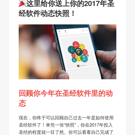
k
o
p
at
这里给你送上你的2017年圣
于
k
经软件动态快照！
回顾你今年在圣经软件里的动
态
现在，你终于可以回顾自己过去一年是如何使用
圣经软件了！单凭一张“快照”，你在2017年投入
圣经的程度就一目了然。你可以看看自己完成了