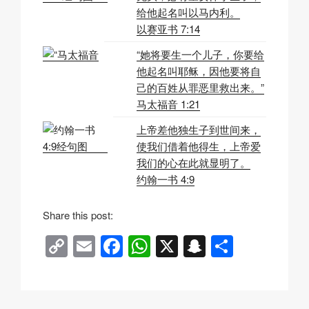
给他起名叫以马内利。
以赛亚书 7:14
“她将要生一个儿子，你要给
他起名叫耶稣，因他要将自
己的百姓从罪恶里救出来。”
马太福音 1:21
上帝差他独生子到世间来，
使我们借着他得生，上帝爱
我们的心在此就显明了。
约翰一书 4:9
Share this post:
C
E
F
W
X
S
分
o
m
a
h
n
享
p
ail
c
at
a