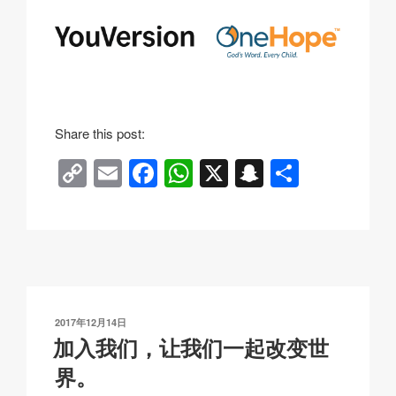
Share this post:
C
E
F
W
X
S
分
o
m
a
h
n
享
p
ail
c
at
a
y
e
s
p
Li
b
A
c
n
o
p
h
发
2017年12月14日
k
o
p
at
布
加入我们，让我们一起改变世
于
k
界。