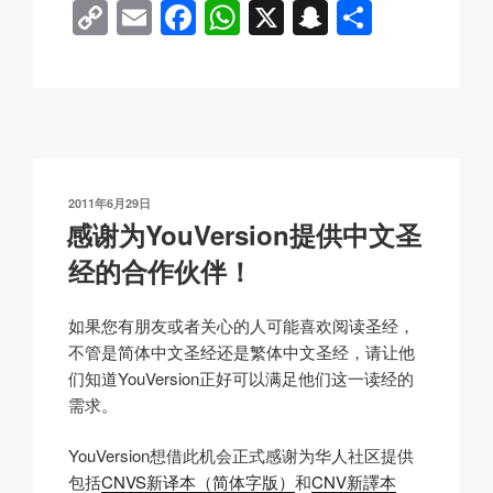
C
E
F
W
X
S
分
f
o
m
a
h
n
享
o
p
ail
c
at
a
y
e
s
p
Li
b
A
c
n
o
p
h
发
2011年6月29日
k
o
p
at
布
感谢为YouVersion提供中文圣
于
k
经的合作伙伴！
如果您有朋友或者关心的人可能喜欢阅读圣经，
不管是简体中文圣经还是繁体中文圣经，请让他
们知道YouVersion正好可以满足他们这一读经的
需求。
YouVersion想借此机会正式感谢为华人社区提供
包括
CNVS新译本（简体字版）
和
CNV新譯本