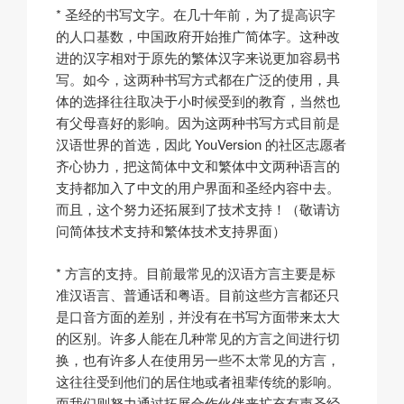
* 圣经的书写文字。在几十年前，为了提高识字
的人口基数，中国政府开始推广简体字。这种改
进的汉字相对于原先的繁体汉字来说更加容易书
写。如今，这两种书写方式都在广泛的使用，具
体的选择往往取决于小时候受到的教育，当然也
有父母喜好的影响。因为这两种书写方式目前是
汉语世界的首选，因此 YouVersion 的社区志愿者
齐心协力，把这简体中文
和繁体中文
两种语言的
支持都加入了中文的用户界面和圣经内容中去。
而且，这个努力还拓展到了技术支持！（敬请访
问简体技术支
持和繁体技术支持
界面）
* 方言的支持。目前最常见的汉语方言主要是标
准汉语言、普通话和粤语。目前这些方言都还只
是口音方面的差别，并没有在书写方面带来太大
的区别。许多人能在几种常见的方言之间进行切
换，也有许多人在使用另一些不太常见的方言，
这往往受到他们的居住地或者祖辈传统的影响。
而我们则努力通过拓展合作伙伴来扩充有声圣经