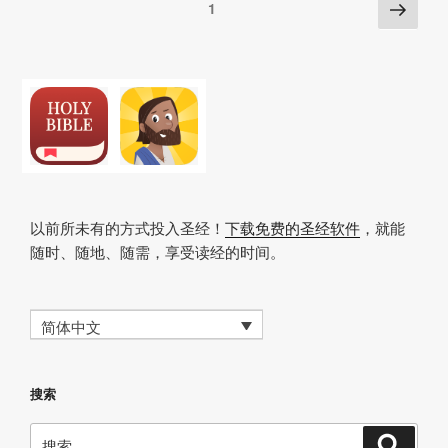
Posts
下
页
1
k
o
p
at
一
pagination
k
页
以前所未有的方式投入圣经！
下载免费的圣经软件
，就能
随时、随地、随需，享受读经的时间。
简体中文
搜索
搜
搜