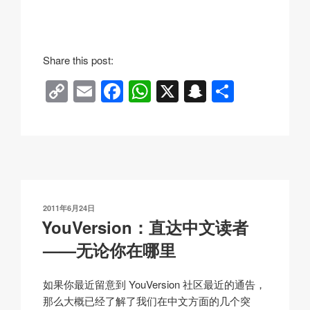
Share this post:
C
E
F
W
X
S
分
o
m
a
h
n
享
p
ail
c
at
a
y
e
s
p
Li
b
A
c
n
o
p
h
发
2011年6月24日
k
o
p
at
布
YouVersion：直达中文读者
于
k
——无论你在哪里
如果你最近留意到 YouVersion 社区最近的通告，
那么大概已经了解了我们在中文方面的几个突