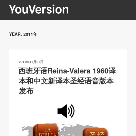
跳
至
内
YOUVERSION
Seeking God every day.
容
YEAR:
2011年
发
2011年11月21日
布
西班牙语Reina-Valera 1960译
于
本和中文新译本圣经语音版本
发布