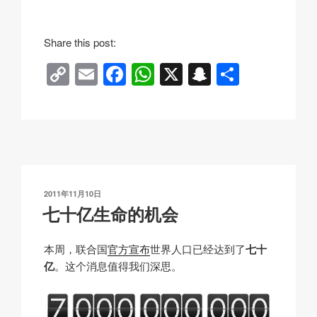
Share this post:
C
E
F
W
X
S
分
o
m
a
h
n
享
p
ail
c
at
a
y
e
s
p
Li
b
A
c
n
o
p
h
发
2011年11月10日
k
o
p
at
布
七十亿生命的机会
于
k
本周，联合国
官方宣布
世界人口已经达到了
七十
亿
。这个消息值得我们深思。