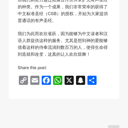
的种类。作为一个成果，我们非常荣幸的获得了
中文标准圣经
（CSB）的授权，开始为大家提供
普通话的有声圣经。
我们为此而欢欣雀跃，因为能够为中文读者和汉
语人群提供这样的服务。尤其是想到神的爱能够
借着这样的侍奉流淌到数百万的人，使得生命得
到造就和改变，这真的让人欢欣鼓舞！
Share this post:
C
E
F
W
X
S
分
o
m
a
h
n
享
p
ail
c
at
a
y
e
s
p
Li
b
A
c
n
o
p
h