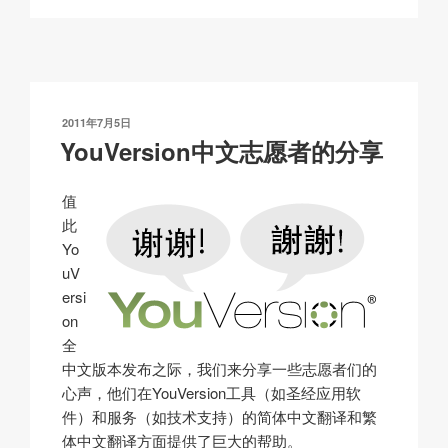
p
ail
c
at
a
y
e
s
p
Li
b
A
c
n
o
p
h
发
2011年7月5日
k
o
p
at
布
YouVersion中文志愿者的分享
于
k
值
此
Yo
uV
ersi
on
全
中文版本发布之际，我们来分享一些志愿者们的
心声，他们在YouVersion工具（如圣经应用软
件）和服务（如技术支持）的简体中文翻译和繁
体中文翻译方面提供了巨大的帮助。