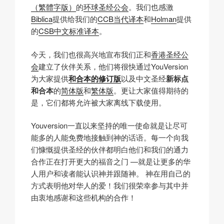
（繁體字版）
的
环球圣经公会
。我们也感激
Biblica
提供给我们的
CCB当代译本
和
Holman
提供
的
CSB中文标准译本
。
今天，我们也很高兴地宣布我们正和
香港圣经公
会
建立了伙伴关系，他们将很快通过YouVersion
为大家提供
和合本的修订版
以及中文圣经
新标点
和合本
的
简体版
和
繁体版
。更让大家值得期待的
是，它们都将允许被大家离线下载使用。
Youversion一直以来坚持的唯一使命就是让尽可
能多的人能免费地接触到神的话语。每一个向我
们慷慨提供圣经的伙伴都明白他们和我们的通力
合作正在打开更大的福音之门 —就是让更多的华
人用户和读者能认识神并跟随神。 神在用自己的
方式表明他对华人的爱！我们很荣幸参与其中并
由衷地感谢和这些机构的合作！