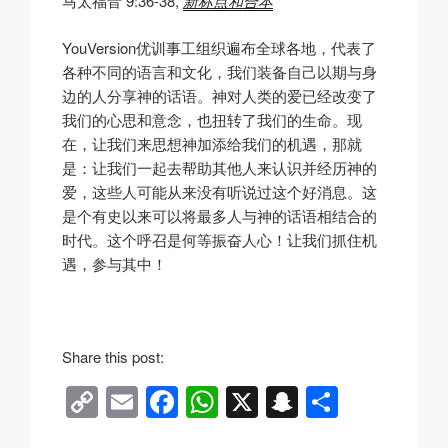
马太福音 9:36-38,
新标点和合本
YouVersion优训事工组织遍布全球各地，代表了
各种不同的语言和文化，我们装备自己以期与身
边的人分享神的话语。神对人类的爱已经改变了
我们的心思和意念，也扭转了我们的生命。现
在，让我们来思想神加添给我们的机遇，那就
是：让我们一起去帮助其他人来认识并经历神的
爱，这些人可能从来没有听说过这个好消息。这
是个有史以来可以将最多人与神的话语相结合的
时代。这个呼召是何等振奋人心！让我们抓住机
遇，参与其中！
Share this post:
C
E
F
W
X
S
分
o
m
a
h
n
享