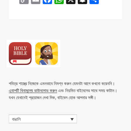
o
m
a
h
n
h
p
ail
c
at
a
ar
y
e
s
p
e
Li
b
A
c
n
o
p
h
k
o
p
at
k
পবিত্র শাস্ত্রে নিজেকে এমনভাবে নিমগ্ন করুন যেমনটা আগে কখনো করেননি।
এ্যাপটি বিনামূল্যে ডাউনলোড করুন
এবং নিয়মিত বাইবেলের সাথে সময় কাটান।
যখন যেখানেই প্রয়োজন দেখা দিক, বাইবেল হোক আপনার সঙ্গী।
বাঙালি