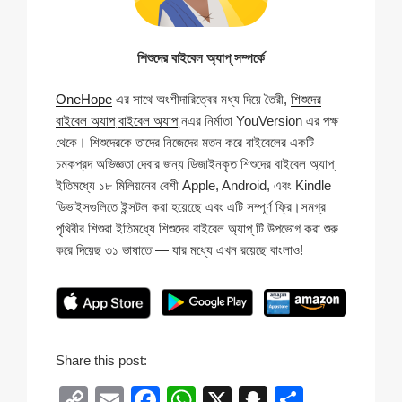
শিশুদের বাইবেল অ্যাপ্ সম্পর্কে
OneHope
এর সাথে অংশীদারিত্বের মধ্য দিয়ে তৈরী,
শিশুদের
বাইবেল অ্যাপ্
বাইবেল অ্যাপ্
নএর নির্মাতা YouVersion এর পক্ষ
থেকে। শিশুদেরকে তাদের নিজেদের মতন করে বাইবেলের একটি
চমকপ্রদ অভিজ্ঞতা দেবার জন্য ডিজাইনকৃত শিশুদের বাইবেল অ্যাপ্
ইতিমধ্যে ১৮ মিলিয়নের বেশী Apple, Android, এবং Kindle
ডিভাইসগুলিতে ইন্সটল করা হয়েছেে এবং এটি সম্পূর্ণ ফ্রি।সমগ্র
পৃথিবীর শিশুরা ইতিমধ্যে শিশুদের বাইবেল অ্যাপ্ টি উপভোগ করা শুরু
করে দিয়েছ ৩১ ভাষাতে — যার মধ্যে এখন রয়েছে বাংলাও!
Share this post:
C
E
F
W
X
S
S