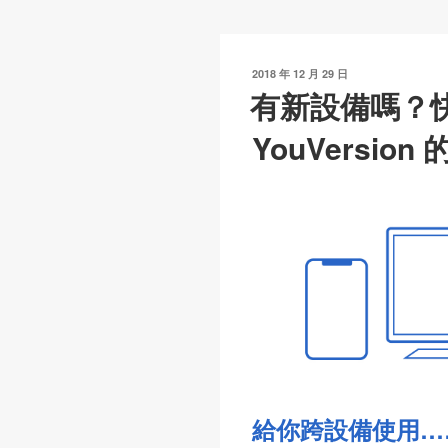
Li
b
A
n
o
p
k
o
p
發
2018 年 12 月 29 日
k
表
有新設備嗎？
於
YouVersio
給你跨設備使用…