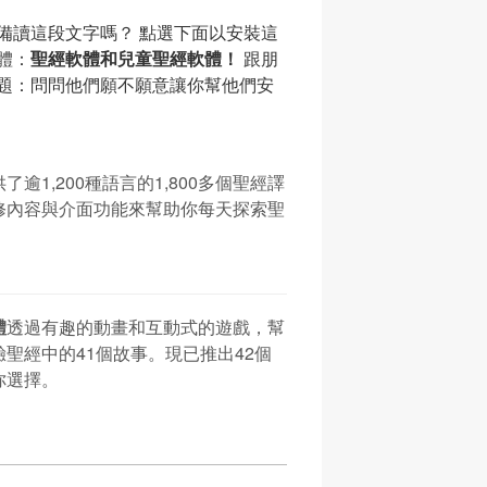
備讀這段文字嗎？ 點選下面以安裝這
體：
聖經軟體和兒童聖經軟體！
跟朋
題：問問他們願不願意讓你幫他們安
！
了逾1,200種語言的1,800多個聖經譯
修內容與介面功能來幫助你每天探索聖
體
透過有趣的動畫和互動式的遊戲，幫
聖經中的41個故事。現已推出42個
你選擇。