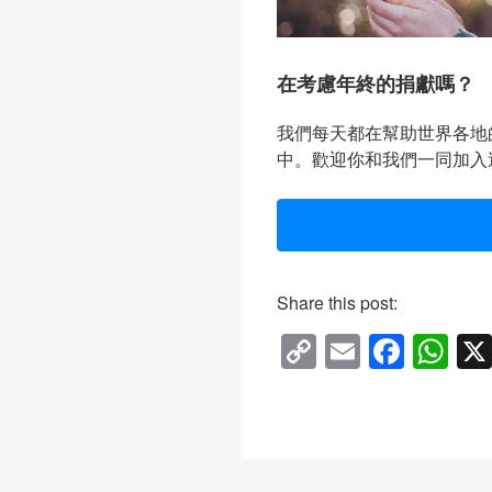
在考慮年終的捐獻嗎？
我們每天都在幫助世界各地
中。歡迎你和我們一同加入
Share this post:
C
E
F
W
o
m
a
h
p
ail
c
at
y
e
s