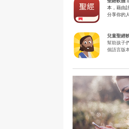
聖經軟體
本
，藉由
分享你的
兒童聖經
幫助孩子們
個語言版