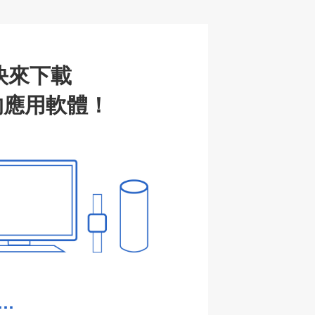
c
h
at
快來下載
n 的應用軟體！
…