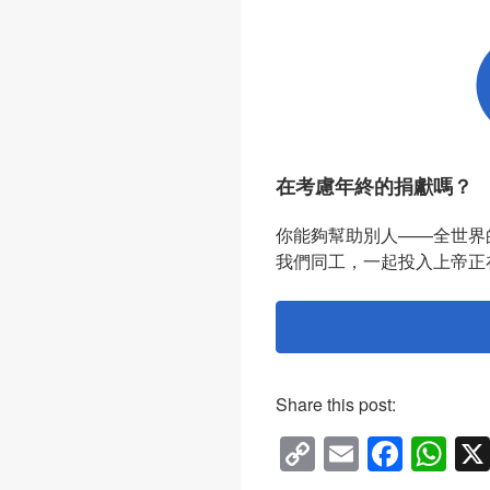
在考慮年終的捐獻嗎？
你能夠幫助別人——全世界
我們同工，一起投入上帝正
Share this post:
C
E
F
W
o
m
a
h