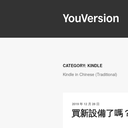
跳
至
內
容
YOUVERSIO
Seeking God every day.
CATEGORY:
KINDLE
Kindle in Chinese (Traditional)
發
2019 年 12 月 28 日
表
買新設備了嗎
於