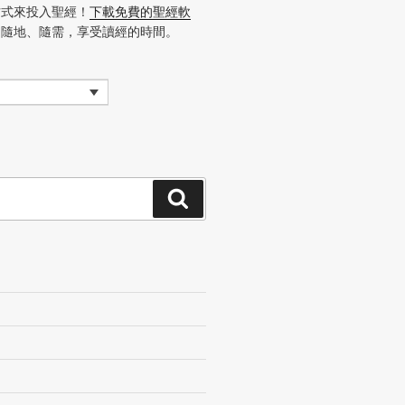
方式來投入聖經！
下載免費的聖經軟
、隨地、隨需，享受讀經的時間。
搜
尋