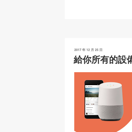
p
ail
c
at
y
e
s
Li
b
A
n
o
p
k
o
p
發
2017 年 12 月 25 日
k
表
給你所有的設
於