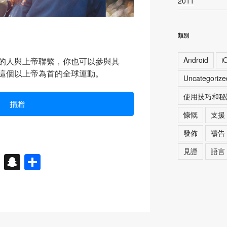
2011
類別
Android
i
的人與上帝聯繫，你也可以參與其
這個以上帝為首的全球運動。
Uncategorize
使用技巧和秘
捐贈
慷慨
支援
發佈
禱告
見證
語言
X
S
分
n
享
a
p