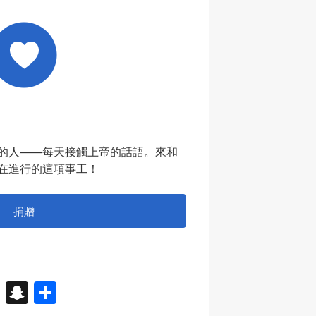
的人——每天接觸上帝的話語。來和
在進行的這項事工！
捐贈
X
S
分
n
享