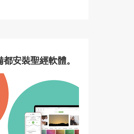
a
p
c
h
at
備都安裝聖經軟體。