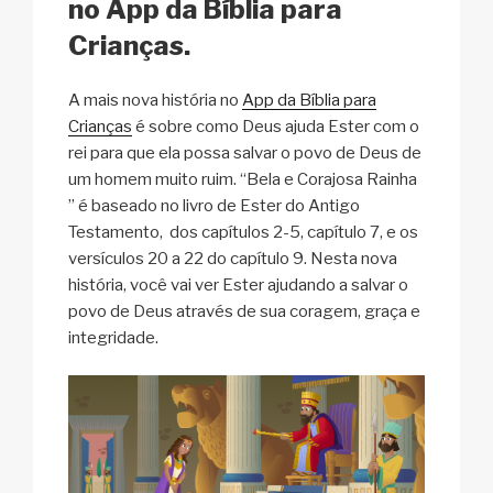
no App da Bíblia para
n
o
l
d
Crianças.
i
i
n
u
A mais nova história no
App da Bíblia para
e
m
Crianças
é sobre como Deus ajuda Ester com o
b
rei para que ela possa salvar o povo de Deus de
u
um homem muito ruim. “Bela e Corajosa Rainha
y
” é baseado no livro de Ester do Antigo
Testamento, dos capítulos 2-5, capítulo 7, e os
versículos 20 a 22 do capítulo 9. Nesta nova
história, você vai ver Ester ajudando a salvar o
povo de Deus através de sua coragem, graça e
integridade.