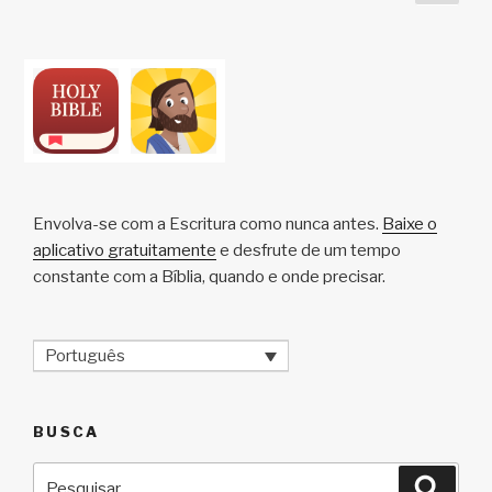
pági
pagination
o
k
i
d
Envolva-se com a Escritura como nunca antes.
Baixe o
aplicativo gratuitamente
e desfrute de um tempo
constante com a Bíblia, quando e onde precisar.
Português
BUSCA
Pesquisar
Pesqu