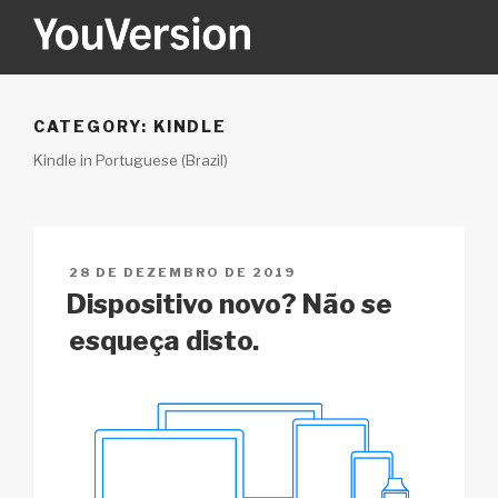
Pular
para
o
YOUVERSION
Seeking God every day.
conteúdo
CATEGORY:
KINDLE
Kindle in Portuguese (Brazil)
PUBLICADO
28 DE DEZEMBRO DE 2019
EM
Dispositivo novo? Não se
esqueça disto.