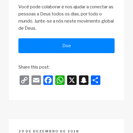
Você pode colaborar e nos ajudar a conectar as
pessoas a Deus todos os dias, por todo o
mundo. Junte-se a nós neste movimento global
de Deus.
Doe
Share this post:
C
E
F
W
X
S
S
o
m
a
h
n
h
p
ail
c
at
a
ar
y
e
s
p
e
Li
b
A
c
n
o
p
h
PUBLICADO
29 DE DEZEMBRO DE 2018