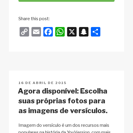
Share this post:
C
E
F
W
X
S
S
o
m
a
h
n
h
p
ail
c
at
a
ar
y
e
s
p
e
Li
b
A
c
n
o
p
h
PUBLICADO
16 DE ABRIL DE 2015
k
o
p
at
EM
Agora disponível: Escolha
k
suas próprias fotos para
as imagens de versículos.
Imagem do versículo é um dos recursos mais
populares na história da YouVersion, com mais