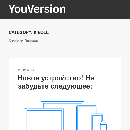
Перейти
к
содержимому
YOUVERSION
Seeking God every day.
CATEGORY:
KINDLE
Kindle in Russian
ОПУБЛИКОВАНО
28.12.2019
Новое устройство! Не
забудьте следующее: