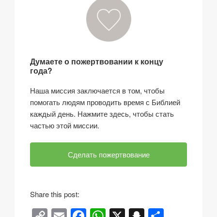
Думаете о пожертвовании к концу
года?
Наша миссия заключается в том, чтобы
помогать людям проводить время с Библией
каждый день. Нажмите здесь, чтобы стать
частью этой миссии.
Сделать пожертвование
Share this post:
C
E
F
W
X
S
О