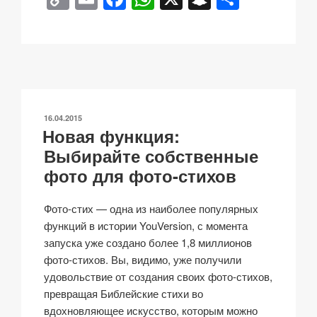
o
m
a
h
n
тп
p
ail
c
at
a
р
y
e
s
p
а
Li
b
A
c
в
n
o
p
h
и
ОПУБЛИКОВАНО
16.04.2015
k
o
p
at
ть
Новая функция:
k
Выбирайте собственные
фото для фото-стихов
Фото-стих — одна из наиболее популярных
функций в истории YouVersion, с момента
запуска уже создано более 1,8 миллионов
фото-стихов. Вы, видимо, уже получили
удовольствие от создания своих фото-стихов,
превращая Библейские стихи во
вдохновляющее искусство, которым можно