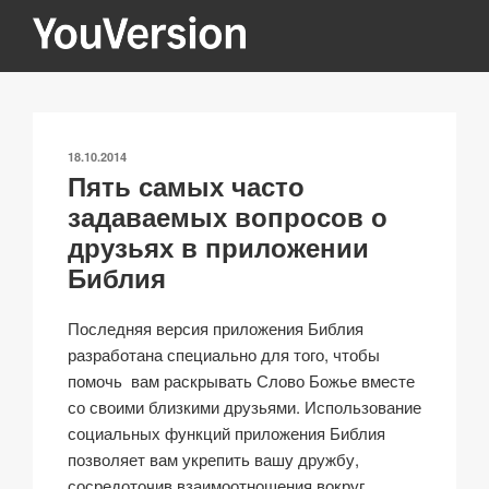
Перейти
к
содержимому
YOUVERSION
Seeking God every day.
ОПУБЛИКОВАНО
18.10.2014
Пять самых часто
задаваемых вопросов о
друзьях в приложении
Библия
Последняя версия приложения Библия
разработана специально для того, чтобы
помочь вам раскрывать Слово Божье вместе
со своими близкими друзьями. Использование
социальных функций приложения Библия
позволяет вам укрепить вашу дружбу,
сосредоточив взаимоотношения вокруг