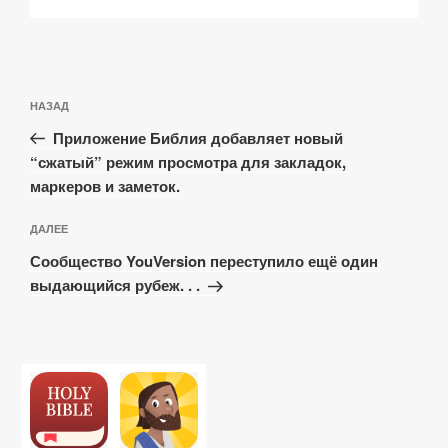
Навигация
Предыдущая
НАЗАД
по
запись:
записям
Приложение Библия добавляет новый
“сжатый” режим просмотра для закладок,
маркеров и заметок.
Следующая
ДАЛЕЕ
запись
Сообщество YouVersion переступило ещё один
выдающийся рубеж. . .