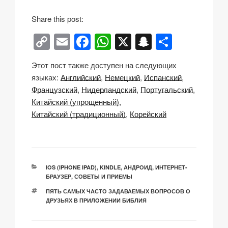
Share this post:
C
E
F
W
X
S
О
o
m
a
h
n
тп
Этот пост также доступен на следующих
p
ail
c
at
a
р
языках:
Английский
Немецкий
Испанский
y
e
s
p
а
Французский
Нидерландский
Португальский
Li
b
A
c
в
Китайский (упрощенный)
Китайский (традиционный)
Корейский
n
o
p
h
и
k
o
p
at
ть
k
РУБРИКИ
IOS (IPHONE IPAD)
,
KINDLE
,
АНДРОИД
,
ИНТЕРНЕТ-
БРАУЗЕР
,
СОВЕТЫ И ПРИЕМЫ
МЕТКИ
ПЯТЬ САМЫХ ЧАСТО ЗАДАВАЕМЫХ ВОПРОСОВ О
ДРУЗЬЯХ В ПРИЛОЖЕНИИ БИБЛИЯ