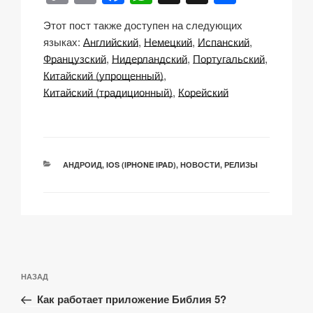
o
m
a
h
n
тп
Этот пост также доступен на следующих
p
ail
c
at
a
р
языках:
Английский
Немецкий
Испанский
y
e
s
p
а
Французский
Нидерландский
Португальский
Li
b
A
c
в
Китайский (упрощенный)
Китайский (традиционный)
Корейский
n
o
p
h
и
k
o
p
at
ть
k
РУБРИКИ
АНДРОИД
,
IOS (IPHONE IPAD)
,
НОВОСТИ
,
РЕЛИЗЫ
Навигация
Предыдущая
НАЗАД
по
запись:
записям
Как работает приложение Библия 5?