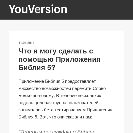
Перейти
к
содержимому
YOUVERSION
Seeking God every day.
ОПУБЛИКОВАНО
11.04.2014
Что я могу сделать с
помощью Приложения
Библия 5?
Приложение Библия 5 предоставляет
множество возможностей пережить Слово
Божье по-новому. В течение нескольких
недель целевая группа пользователей
занималась бета тестированием Приложения
Библия 5. Вот, что они сказали нам:
“Теперь я рассуждаю о Библии