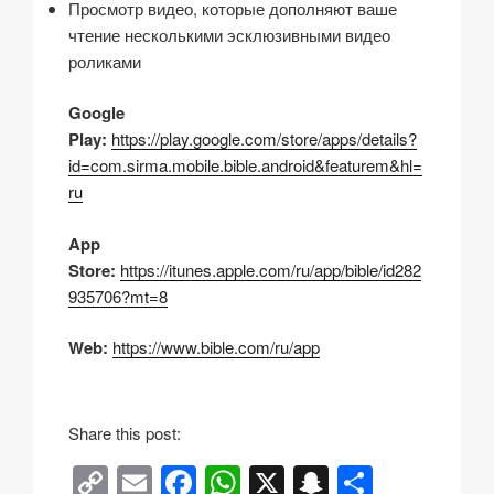
Просмотр видео, которые дополняют ваше
чтение несколькими эсклюзивными видео
роликами
Google
Play:
https://play.google.com/store/apps/details?
id=com.sirma.mobile.bible.android&featurem&hl=
ru
App
Store:
https://itunes.apple.com/ru/app/bible/id282
935706?mt=8
Web:
https://www.bible.com/ru/app
Share this post:
C
E
F
W
X
S
О