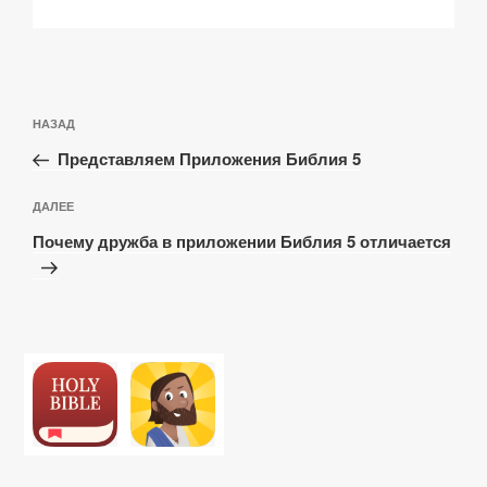
Навигация
Предыдущая
НАЗАД
по
запись:
записям
Представляем Приложения Библия 5
Следующая
ДАЛЕЕ
запись
Почему дружба в приложении Библия 5 отличается