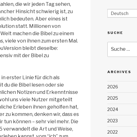
ahlen, die wir jeden Tag sehen,
ancher Hinsicht schwierig ist, zu
Deutsch
hlich bedeuten. Aber eines ist
olution statt. Millionen von
 Welt machen die Bibel zu einem
SUCHE
s, viele von ihnen zum ersten Mal.
Suche
uVersion bleibt dieselbe:
nach:
ensiv mit der Bibel zu
ARCHIVES
in erster Linie für dich als
 du die Bibel lesen oder sie
2026
nlichen Notizen und Erkenntnisse
2025
ohl uns viele Nutzer mitgeteilt
liche Erleben ihnen geholfen hat,
2024
er zu kommen, denken wir, dass es
2023
ir tun können – sehr viel mehr. Die
5 verwandelt die Art und Weise,
2022
 erleben kannst, vom “ich” zum