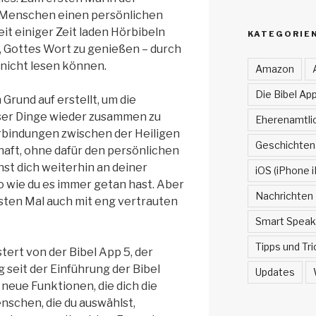
 Menschen einen persönlichen
it einiger Zeit laden Hörbibeln
KATEGORIE
 Gottes Wort zu genießen – durch
 nicht lesen können.
Amazon
Die Bibel App
Grund auf erstellt, um die
ieser Dinge wieder zusammen zu
Eherenamtlic
erbindungen zwischen der Heiligen
Geschichten
haft, ohne dafür den persönlichen
st dich weiterhin an deiner
iOS (iPhone i
o wie du es immer getan hast. Aber
Nachrichten
rsten Mal auch mit eng vertrauten
Smart Speak
Tipps und Tri
tert von der Bibel App 5, der
g seit der Einführung der Bibel
Updates
z neue Funktionen, die dich die
enschen, die du auswählst,