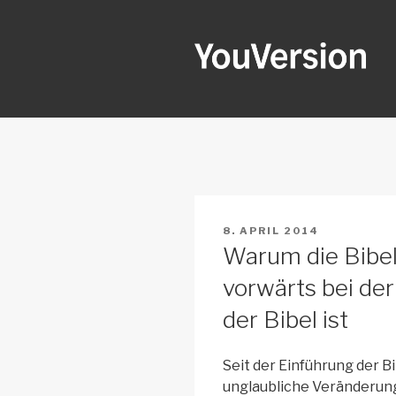
Zum
Inhalt
springen
YOUVERSI
Seeking God every day.
VERÖFFENTLICHT
8. APRIL 2014
AM
Warum die Bibel 
vorwärts bei de
der Bibel ist
Seit der Einführung der B
unglaubliche Veränderung