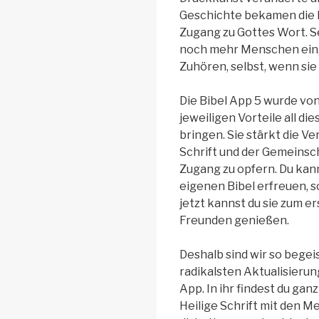
Geschichte bekamen die
Zugang zu Gottes Wort. Se
noch mehr Menschen ein,
Zuhören, selbst, wenn sie
Die Bibel App 5 wurde von 
jeweiligen Vorteile all d
bringen. Sie stärkt die V
Schrift und der Gemeinsc
Zugang zu opfern. Du kann
eigenen Bibel erfreuen, s
jetzt kannst du sie zum e
Freunden genießen.
Deshalb sind wir so begeis
radikalsten Aktualisierun
App. In ihr findest du gan
Heilige Schrift mit den M