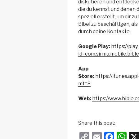
diskutieren und entdecke
die du kennst und denen d
speziell erstellt, um dir zu
Bibel zu beschäftigen, al
durch deine Kontakte.
Google Play:
https://pla
id=com.sirma.mobile.bib
App
Store:
https://itunes.ap
mt=8
Web:
https://www.bible.
Share this post:
C
E
F
W