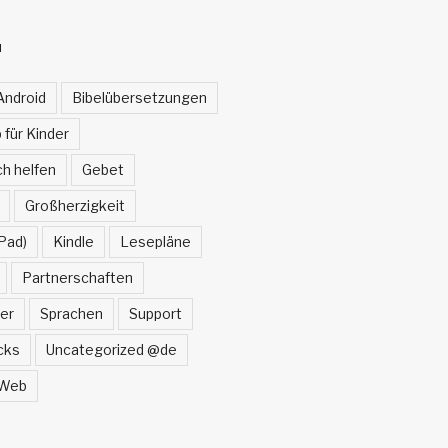
N
Android
Bibelübersetzungen
 für Kinder
h helfen
Gebet
Großherzigkeit
Pad)
Kindle
Lesepläne
Partnerschaften
er
Sprachen
Support
cks
Uncategorized @de
Web