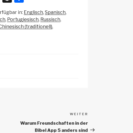
n
eil
rfügbar in:
Englisch
Spanisch
a
e
sch
Portugiesisch
Russisch
p
n
Chinesisch (traditionell)
c
h
at
WEITER
Nächster
Beitrag
Warum Freundschaften in der
Bibel App 5 anders sind