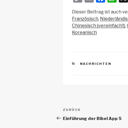
o
m
a
h
Dieser Beitrag ist auch ve
p
ail
c
at
Französisch
Niederländi
y
e
s
Chinesisch (vereinfacht)
Li
b
A
Koreanisch
n
o
p
k
o
p
k
KATEGORIEN
NACHRICHTEN
Beitrags-
Vorheriger
ZURÜCK
Navigation
Beitrag
Einführung der Bibel App 5