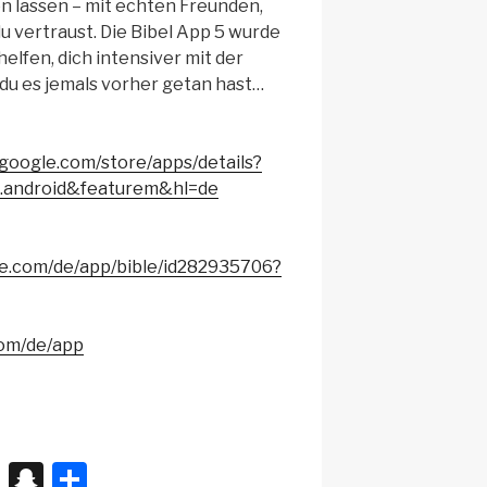
n lassen – mit echten Freunden,
u vertraust. Die Bibel App 5 wurde
 helfen, dich intensiver mit der
s du es jemals vorher getan hast…
y.google.com/store/apps/details?
le.android&featurem&hl=de
ple.com/de/app/bible/id282935706?
com/de/app
X
S
T