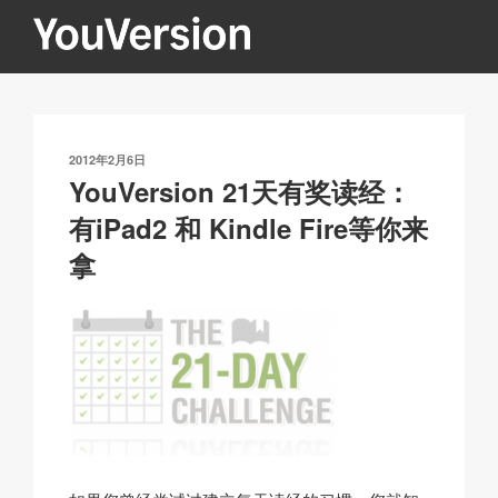
跳
至
内
YOUVERSION
Seeking God every day.
容
发
2012年2月6日
布
YouVersion 21天有奖读经：
于
有iPad2 和 Kindle Fire等你来
拿