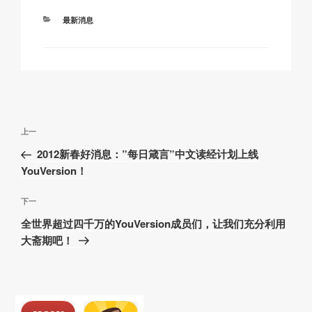
k
o
p
at
分
最新消息
k
类
文
上
上一
章
一
2012新春好消息：”每日箴言”中文读经计划上线
导
篇
YouVersion！
航
文
章
下
下一
一
全世界超过四千万的YouVersion成员们，让我们充分利用
篇
大斋期吧！
文
章