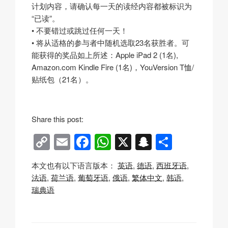
计划内容，请确认每一天的读经内容都被标识为
“已读”。
• 不要错过或跳过任何一天！
• 将从适格的参与者中随机选取23名获胜者。可
能获得的奖品如上所述：Apple iPad 2 (1名),
Amazon.com Kindle Fire (1名)，YouVersion T恤/
贴纸包（21名）。
Share this post:
C
E
F
W
X
S
分
o
m
a
h
n
享
本文也有以下语言版本：
英语
德语
西班牙语
p
ail
c
at
a
法语
荷兰语
葡萄牙语
俄语
繁体中文
韩语
y
e
s
p
瑞典语
Li
b
A
c
n
o
p
h