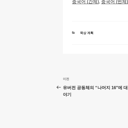
y
e
s
중국어 (간체)
중국어 (번체)
Li
b
A
n
o
p
k
o
p
카
묵상 계획
k
테
고
리
글
이
이전
탐
전
유버전 공동체의 “나머지 16″에 대
글
야기
색