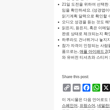
21일 도전을 위하여 선택한
임을 확인하세요. (성경앱
읽기계획 달력으로 확인할 수
오디오 성경을 듣는 것도 해
읽든지, 듣든지, 혹은 이메
완료 상태로 체크되는지 확
하루라도 건너뛰거나 놓지지
참가 자격이 인정되는 사람들
품으로는,
애플 아이패드 2
(
와 유버전 티셔츠와 스티커 모
Share this post:
C
E
F
W
o
m
a
h
이 게시물은 다음 언어로도 
p
ail
c
at
스페인어
프랑스어
네덜란