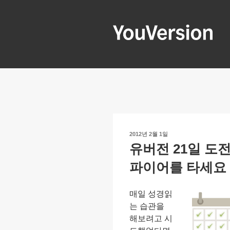
콘
텐
츠
로
YOUVERSIO
Seeking God every day.
바
로
가
기
작
2012년 2월 1일
성
유버전 21일 도전
일
자
파이어를 타세요
매일 성경읽
는 습관을
해보려고 시