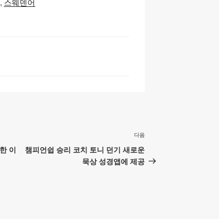
p
e
스웨덴어
c
h
at
다음
다
음
한 이
챔피언쉽 승리 코치 토니 던기 새로운
글
묵상 성경앱에 제공