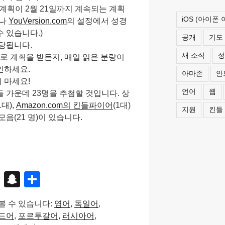
 계획이 2월 21일까지 계속되는 계획
iOS (아이폰
이나
YouVersion.com
의 설정에서 성경
 있습니다.)
공개
기도
당됩니다.
새 소식
성
일로 계획을 받든지, 매일 읽은 분량이
인하세요.
아마존
안
 마세요!
언어
웹
 가운데 23명을 추첨할 것입니다. 상
1대),
Amazon.com의 킨들파이어
(1대)
지원
킨들
음(21 명)이 있습니다.
X
S
S
n
h
볼 수 있습니다:
영어
독일어
a
ar
드어
포르투갈어
러시아어