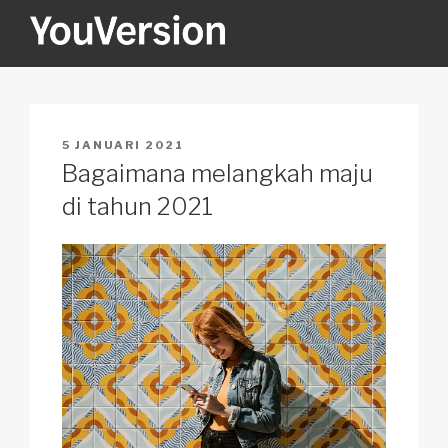
Skip
to
content
YOUVERSION
Seeking God every day.
POSTED
5 JANUARI 2021
ON
Bagaimana melangkah maju
di tahun 2021