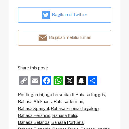
Bagikan di Twitter
Bagikan melalui Email
Share this post:
C
E
F
W
X
S
S
o
m
a
h
n
h
Postingan ini juga tersedia di:
Bahasa Inggris
p
ail
c
at
a
ar
Bahasa Afrikaans
Bahasa Jerman
y
e
s
p
e
Bahasa Spanyol
Bahasa Filipina (Tagalog)
Li
b
A
c
Bahasa Perancis
Bahasa Italia
Bahasa Belanda
Bahasa Portugis
n
o
p
h