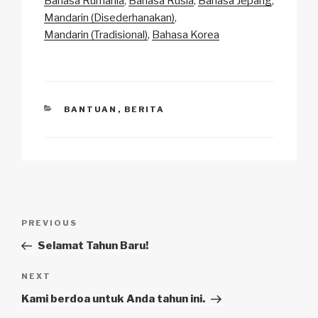
Bahasa Rumania
Bahasa Rusia
Bahasa Jepang
k
o
p
at
Mandarin (Disederhanakan)
k
Mandarin (Tradisional)
Bahasa Korea
CATEGORIES
BANTUAN
,
BERITA
Navigasi
Previous
PREVIOUS
pos
Post
Selamat Tahun Baru!
Next
NEXT
Post
Kami berdoa untuk Anda tahun ini.