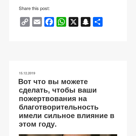
Share this post:
C
E
F
W
X
S
О
o
m
a
h
n
тп
p
ail
c
at
a
р
y
e
s
p
а
Li
b
A
c
в
n
o
p
h
и
ОПУБЛИКОВАНО
15.12.2019
k
o
p
at
ть
Вот что вы можете
k
сделать, чтобы ваши
пожертвования на
благотворительность
имели сильное влияние в
этом году.