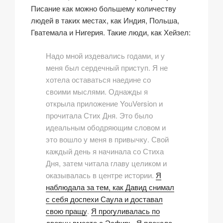
Писание как можно большему количеству
людей в таких местах, как Индия, Польша,
Гватемала и Нигерия. Такие люди, как Хейзел:
Надо мной издевались годами, и у
меня был сердечный приступ. Я не
хотела оставаться наедине со
своими мыслями. Однажды я
открыла приложение YouVersion и
прочитала
Стих Дня
. Это было
идеальным ободряющим словом и
это вошло у меня в привычку. Свой
каждый день я начинала со
Стиха
Дня
, затем читала главу целиком и
оказывалась в центре истории.
Я
наблюдала за тем, как Давид снимал
с себя доспехи Саула и доставал
свою пращу
.
Я прогуливалась по
дворцу вместе с Эсфирь
.
Я плакала