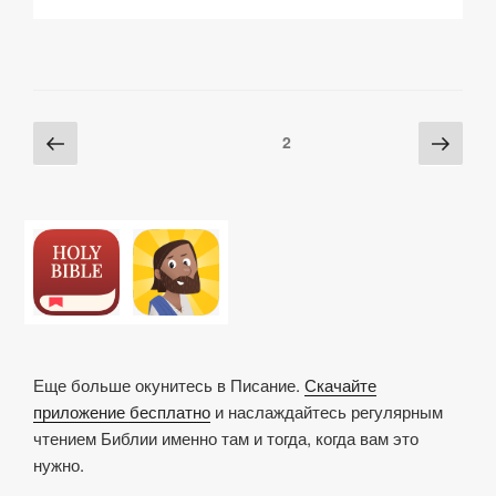
p
ail
c
at
a
р
y
e
s
p
а
Li
b
A
c
в
n
o
p
h
и
Posts
Предыдущая
Сле
Страница
2
k
o
p
at
ть
pagination
страница
стра
k
Еще больше окунитесь в Писание.
Скачайте
приложение бесплатно
и наслаждайтесь регулярным
чтением Библии именно там и тогда, когда вам это
нужно.