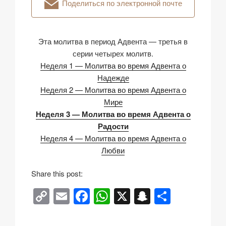
Поделиться по электронной почте
Эта молитва в период Адвента — третья в
серии четырех молитв.
Неделя 1 — Молитва во время Адвента о
Надежде
Неделя 2 — Молитва во время Адвента о
Мире
Неделя 3 — Молитва во время Адвента о
Радости
Неделя 4 — Молитва во время Адвента о
Любви
Share this post:
C
E
F
W
X
S
О
o
m
a
h
n
тп