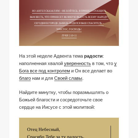
НО АНГЕЛ СКАЗАЛ ИМ: – НЕ БОЙТЕСЬ. Я ПРИШЕЛ СООБЩИТЬ
ВАМ ВЕСТЬ, ЧТО ПРИНЕСЕТ ВЕЛИКУЮ РАДОСТЬ ВСЕМУ НАРОДУ!
СЕГОДНЯ В ГОРОДЕ ДАВИДА РОДИЛСЯ ВАШ СПАСИТЕЛЬ –
ХРИСТОС, ГОСПОДЬ!
ЛУКИ 2:10-11
На этой неделе Адвента тема
радости
:
наполненная хвалой
уверенность
в том, что
у
Бога все под контролем
и Он все делает во
благо
нам и для
Своей славы
.
Найдите минутку, чтобы поразмышлять о
Божьей благости и сосредоточьте свое
сердце на Иисусе с этой молитвой:
Отец Небесный,
Спасибо Тебе за ту радость,