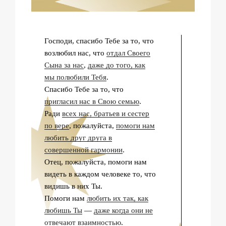
Господи, спасибо Тебе за то, что
возлюбил нас, что
отдал Своего
Сына за нас
,
даже до того, как
мы полюбили Тебя
.
Спасибо Тебе за то, что
пригласил нас в Свою семью
.
Ради
всех нас, братьев и сестер
по вере
, пожалуйста,
помоги нам
любить друг друга в
совершенной гармонии
.
Отец, пожалуйста, помоги нам
видеть в каждом человеке то, что
видишь в них Ты.
Помоги нам
любить их так, как
любишь Ты
—
даже когда они не
отвечают взаимностью
.