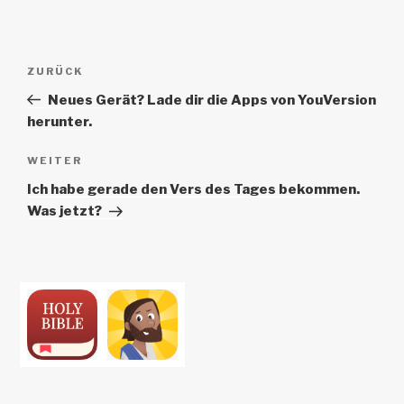
Beitrags-
Vorheriger
ZURÜCK
Navigation
Beitrag
Neues Gerät? Lade dir die Apps von YouVersion
herunter.
Nächster
WEITER
Beitrag
Ich habe gerade den Vers des Tages bekommen.
Was jetzt?