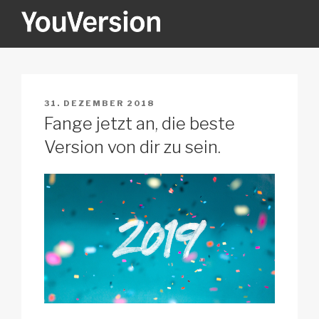
Zum
Inhalt
springen
YOUVERSION
Seeking God every day.
VERÖFFENTLICHT
31. DEZEMBER 2018
AM
Fange jetzt an, die beste
Version von dir zu sein.