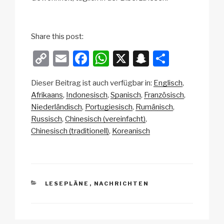
Share this post:
C
E
F
W
X
S
T
o
m
a
h
n
eil
Dieser Beitrag ist auch verfügbar in:
Englisch
p
ail
c
at
a
e
Afrikaans
Indonesisch
Spanisch
Französisch
y
e
s
p
n
Niederländisch
Portugiesisch
Rumänisch
Li
b
A
c
Russisch
Chinesisch (vereinfacht)
Chinesisch (traditionell)
Koreanisch
n
o
p
h
k
o
p
at
k
KATEGORIEN
LESEPLÄNE
,
NACHRICHTEN