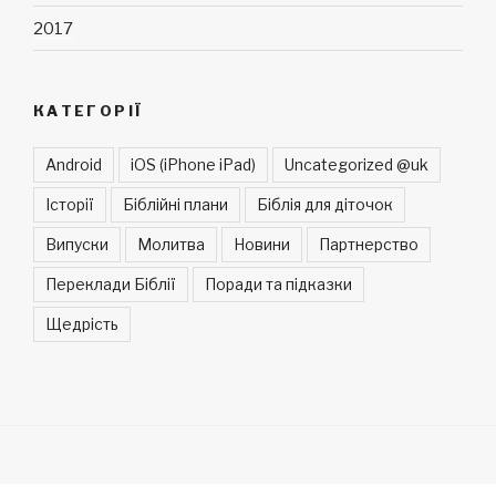
2017
КАТЕГОРІЇ
Android
iOS (iPhone iPad)
Uncategorized @uk
Історії
Біблійні плани
Біблія для діточок
Випуски
Молитва
Новини
Партнерство
Переклади Біблії
Поради та підказки
Щедрість