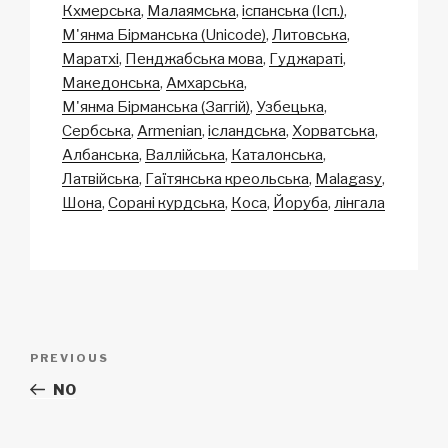
Кхмерська
Малаямська
іспанська (Ісп.)
М'янма Бірманська (Unicode)
Литовська
Маратхі
Пенджабська мова
Гуджараті
Македонська
Амхарська
М'янма Бірманська (Заггій)
Узбецька
Сербська
Armenian
ісландська
Хорватська
Албанська
Валлійська
Каталонська
Латвійська
Гаїтянська креольська
Malagasy
Шона
Сорані курдська
Коса
Йоруба
лінгала
Post
Previous
PREVIOUS
navigation
Post
NO