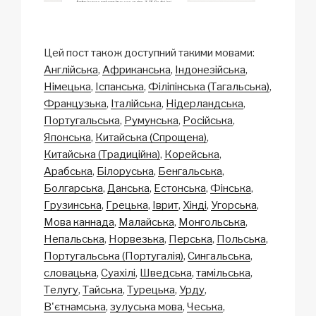
Цей пост також доступний такими мовами:
Англійська
Африканська
Індонезійська
Німецька
Іспанська
Філіпінська (Тагальська)
Французька
Італійська
Нідерландська
Португальська
Румунська
Російська
Японська
Китайська (Спрощена)
Китайська (Традиційна)
Корейська
Арабська
Білоруська
Бенгальська
Болгарська
Данська
Естонська
Фінська
Грузинська
Грецька
Іврит
Хінді
Угорська
Мова каннада
Малайська
Монгольська
Непальська
Норвезька
Перська
Польська
Португальська (Португалія)
Сингальська
словацька
Суахілі
Шведська
тамільська
Телугу
Тайська
Турецька
Урду
В'єтнамська
зулуська мова
Чеська