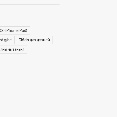
OS (iPhone iPad)
ed @be
Біблія для дзяцей
яны чытаньня