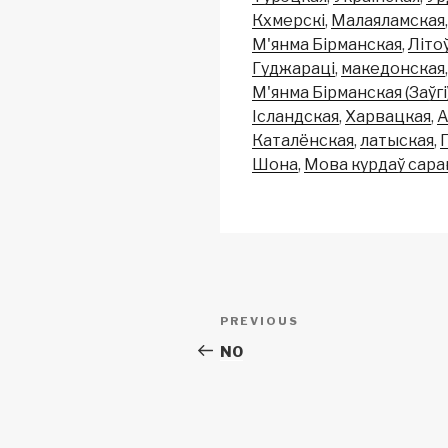
Кхмерскі
Малаяламская
М'янма Бірманская
Літо
Гуджараці
македонская
М'янма Бірманская (Заўгі
Ісландская
Харвацкая
А
Каталёнская
латыская
Шона
Мова курдаў сара
Post
Previous
PREVIOUS
navigation
Post
NO