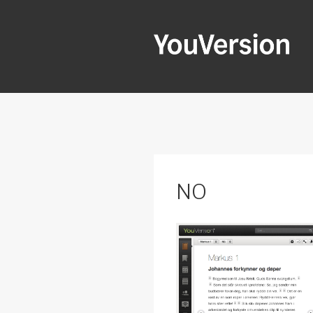
Skip
to
content
YOUVERSI
Seeking God every day.
NO