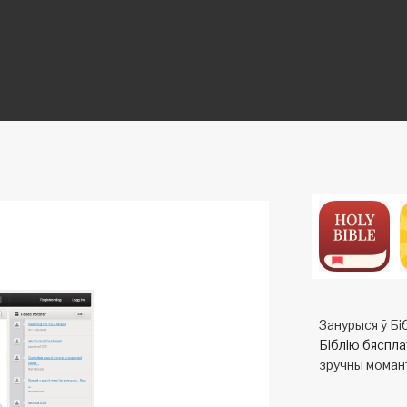
ON
Занурыся ў Біб
Біблію бяспла
зручны моман