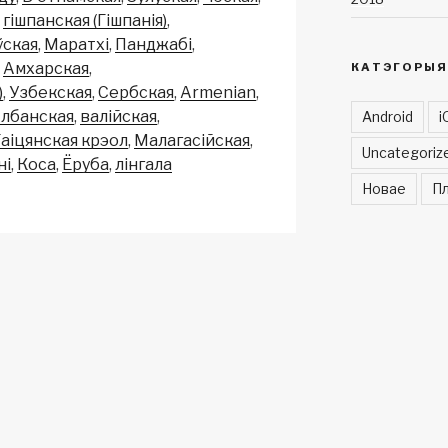
гішпанская (Гішпанія)
ўская
Маратхі
Панджабі
Амхарская
КАТЭГОРЫЯ
)
Узбекская
Сербская
Armenian
лбанская
валійская
Android
i
Гаіцянская крэол
Малагасійская
Uncategoriz
ні
Коса
Ёруба
лінгала
Новае
Пл