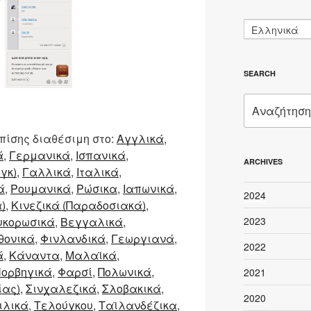
Ελληνικά
SEARCH
Αναζήτηση
για:
πίσης διαθέσιμη στο:
Αγγλικά
ά
Γερμανικά
Ισπανικά
ARCHIVES
γκ)
Γαλλικά
Ιταλικά
ά
Ρουμανικά
Ρώσικα
Ιαπωνικά
2024
)
Κινεζικά (Παραδοσιακά)
2023
υκορωσικά
Βεγγαλικά
θονικά
Φινλανδικά
Γεωργιανά
2022
ά
Κάναντα
Μαλαϊκά
ορβηγικά
Φαρσί
Πολωνικά
2021
ίας)
Σινχαλεζικά
Σλοβακικά
2020
ιλικά
Τελούγκου
Ταϊλανδέζικα