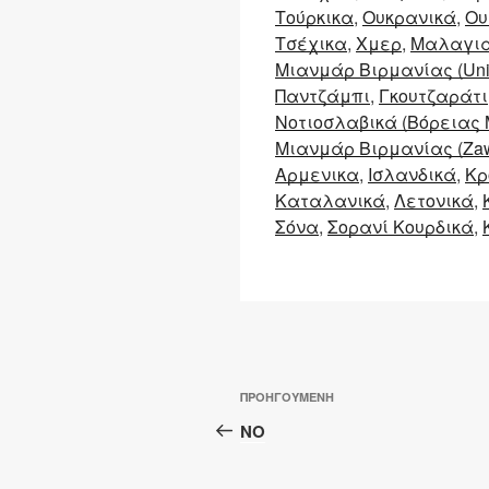
Τούρκικα
Ουκρανικά
Ου
Τσέχικα
Χμερ
Μαλαγι
Μιανμάρ Βιρμανίας (Uni
Παντζάμπι
Γκουτζαράτι
Νοτιοσλαβικά (Βόρειας 
Μιανμάρ Βιρμανίας (Zaw
Αρμενικα
Ισλανδικά
Κρ
Καταλανικά
Λετονικά
Σόνα
Σορανί Κουρδικά
Πλοήγηση
Προηγούμενο
ΠΡΟΗΓΟΎΜΕΝΗ
άρθρων
άρθρο
NO