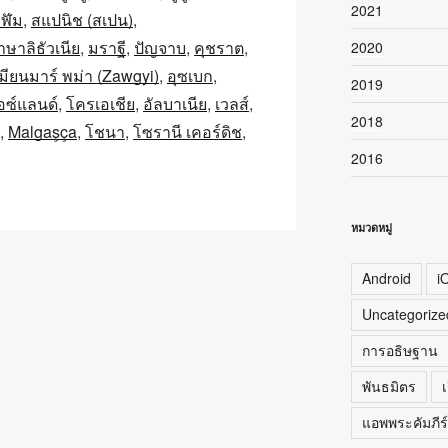
2021
ฬัม
สแปนิช (สเปน)
าษาลิธัวเนีย
มราฐี
ปัญจาบ
คุชราต
2020
เมียนมาร์ พม่า (Zawgyi)
อุซเบก
2019
ซ์แลนด์
โครเอเชีย
อัลบาเนีย
เวลส์
2018
Malgaşça
โชนา
โซรานี เคอร์ดิช
2016
หมวดหมู่
Android
i
Uncategorize
การอธิษฐาน
พันธมิตร
เ
แอพพระคัมภีร์