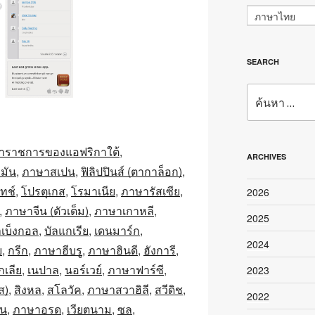
ภาษาไทย
SEARCH
ค้นหา:
าราชการของแอฟริกาใต้
ARCHIVES
มัน
ภาษาสเปน
ฟิลิปปินส์ (ตากาล็อก)
ทช์
โปรตุเกส
โรมาเนีย
ภาษารัสเซีย
2026
ภาษาจีน (ตัวเต็ม)
ภาษาเกาหลี
2025
เบ็งกอล
บัลแกเรีย
เดนมาร์ก
2024
ย
กรีก
ภาษาฮีบรู
ภาษาฮินดี
ฮังการี
เลีย
เนปาล
นอร์เวย์
ภาษาฟาร์ซี
2023
ส)
สิงหล
สโลวัค
ภาษาสวาฮิลี
สวีดิช
2022
รน
ภาษาอูรดู
เวียตนาม
ซูลู