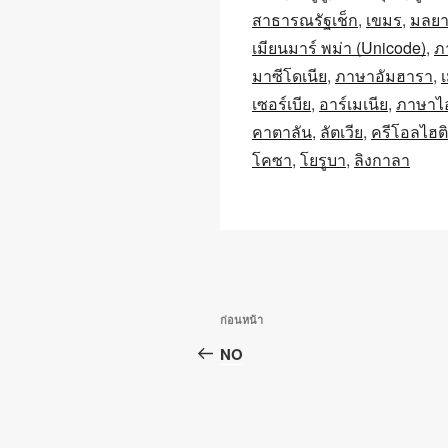
สาธารณรัฐเช็ก
เขมร
มลยา
เมียนมาร์ พม่า (Unicode)
ภ
มาซีโดเนีย
ภาษาอัมฮารา
เซอร์เบีย
อาร์เมเนีย
ภาษาไอ
คาตาลัน
ลัตเวีย
ครีโอลไฮติ
โคซา
โยรูบา
ลิงกาลา
เมนู
เรื่อง
ก่อนหน้า
นำทาง
ก่อน
NO
หน้า
เรื่อง