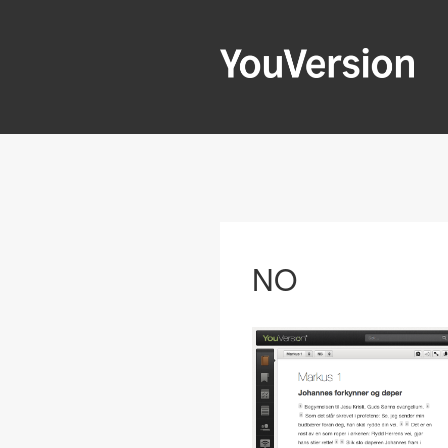
ข้าม
ไป
ยัง
YOUVERSIO
บทความ
Seeking God every day.
NO