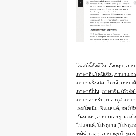
โพสต์นี้ยังมีใน:
อังกฤษ
ภาษ
ภาษาอินโดนีเซีย
ภาษาเยอร
ภาษาฝรั่งเศส
อิตาลี
ภาษาดั
ภาษาญี่ปุ่น
ภาษาจีน (ตัวย่อ)
ภาษาอาหรับ
เบลารุส
ภาษา
เอสโตเนีย
ฟินแลนด์
จอร์เจี
กันนาดา
ภาษามลายู
มองโก
โปแลนด์
โปรตุเกส (โปรตุเก
ทมิฬ
เตลูกู
ภาษาตุรกี
ยูเค