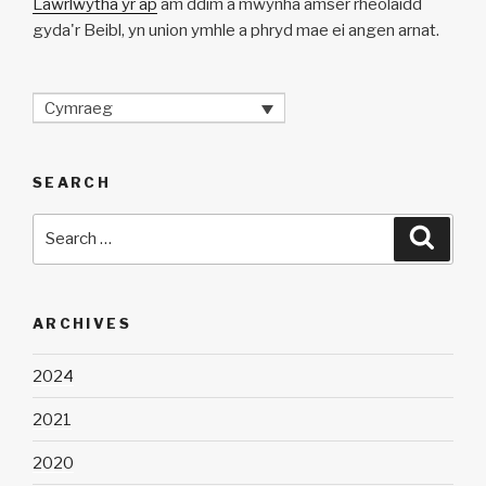
Lawrlwytha yr ap
am ddim a mwynha amser rheolaidd
gyda'r Beibl, yn union ymhle a phryd mae ei angen arnat.
Cymraeg
SEARCH
Search
Searc
for:
ARCHIVES
2024
2021
2020