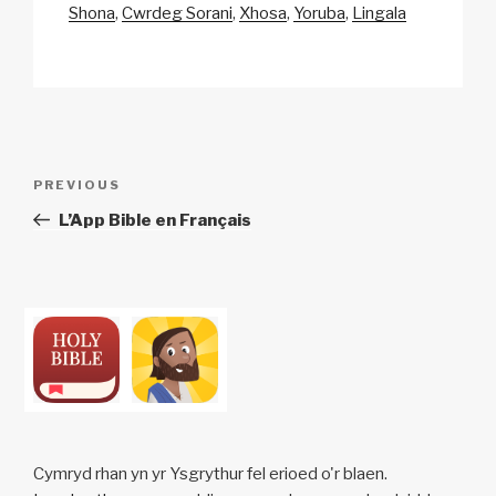
Shona
Cwrdeg Sorani
Xhosa
Yoruba
Lingala
Post
Previous
PREVIOUS
navigation
Post
L’App Bible en Français
Cymryd rhan yn yr Ysgrythur fel erioed o'r blaen.