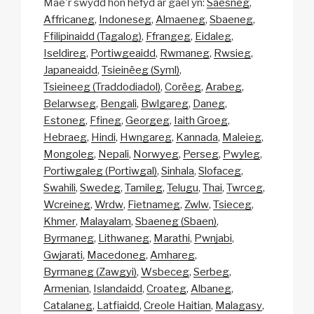
Mae'r swydd hon hefyd ar gael yn:
Saesneg
Affricaneg
Indoneseg
Almaeneg
Sbaeneg
Ffilipinaidd (Tagalog)
Ffrangeg
Eidaleg
Iseldireg
Portiwgeaidd
Rwmaneg
Rwsieg
Japaneaidd
Tsieinëeg (Syml)
Tsieineeg (Traddodiadol)
Corëeg
Arabeg
Belarwseg
Bengali
Bwlgareg
Daneg
Estoneg
Ffineg
Georgeg
Iaith Groeg
Hebraeg
Hindi
Hwngareg
Kannada
Maleieg
Mongoleg
Nepali
Norwyeg
Perseg
Pwyleg
Portiwgaleg (Portiwgal)
Sinhala
Slofaceg
Swahili
Swedeg
Tamileg
Telugu
Thai
Twrceg
Wcreineg
Wrdw
Fietnameg
Zwlw
Tsieceg
Khmer
Malayalam
Sbaeneg (Sbaen)
Byrmaneg
Lithwaneg
Marathi
Pwnjabi
Gwjarati
Macedoneg
Amhareg
Byrmaneg (Zawgyi)
Wsbeceg
Serbeg
Armenian
Islandaidd
Croateg
Albaneg
Catalaneg
Latfiaidd
Creole Haitian
Malagasy