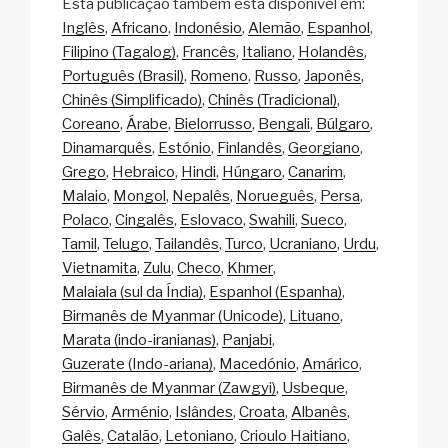
Esta publicação também está disponível em:
Inglês
Africano
Indonésio
Alemão
Espanhol
Filipino (Tagalog)
Francês
Italiano
Holandês
Português (Brasil)
Romeno
Russo
Japonês
Chinês (Simplificado)
Chinês (Tradicional)
Coreano
Árabe
Bielorrusso
Bengali
Búlgaro
Dinamarquês
Estónio
Finlandês
Georgiano
Grego
Hebraico
Hindi
Húngaro
Canarim
Malaio
Mongol
Nepalês
Norueguês
Persa
Polaco
Cingalês
Eslovaco
Swahili
Sueco
Tamil
Telugo
Tailandês
Turco
Ucraniano
Urdu
Vietnamita
Zulu
Checo
Khmer
Malaiala (sul da Índia)
Espanhol (Espanha)
Birmanês de Myanmar (Unicode)
Lituano
Marata (indo-iranianas)
Panjabi
Guzerate (Indo-ariana)
Macedónio
Amárico
Birmanês de Myanmar (Zawgyi)
Usbeque
Sérvio
Arménio
Islândes
Croata
Albanês
Galês
Catalão
Letoniano
Crioulo Haitiano