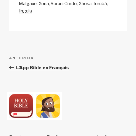
Malgaxe
Xona
Sorani Curdo
Xhosa
Iorubá
lingala
Navegação
Conteúdo
ANTERIOR
de
anterior
L’App Bible en Français
artigos