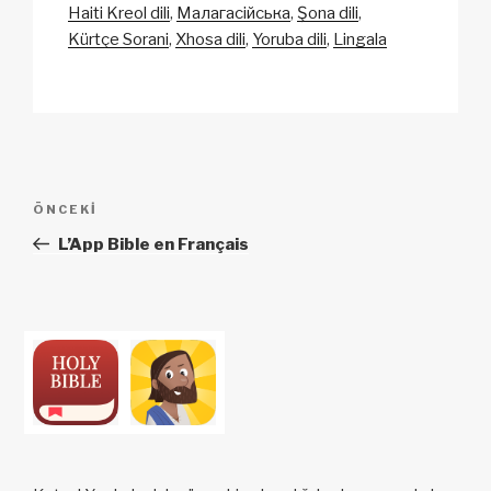
Haiti Kreol dili
Малагасійська
Şona dili
Kürtçe Sorani
Xhosa dili
Yoruba dili
Lingala
Yazı
Önceki
ÖNCEKI
dolaşımı
Yazı
L’App Bible en Français