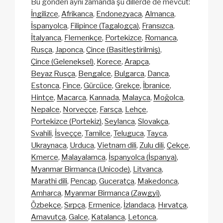
Bu gönderi aynı zamanda şu dillerde de mevcut:
İngilizce
Afrikanca
Endonezyaca
Almanca
İspanyolca
Filipince (Tagalogça)
Fransızca
İtalyanca
Flemenkçe
Portekizce
Romanca
Rusça
Japonca
Çince (Basitleştirilmiş)
Çince (Geleneksel)
Korece
Arapça
Beyaz Rusça
Bengalce
Bulgarca
Danca
Estonca
Fince
Gürcüce
Grekçe
İbranice
Hintçe
Macarca
Kannada
Malayca
Moğolca
Nepalce
Norveççe
Farsça
Lehçe
Portekizce (Portekiz)
Seylanca
Slovakça
Svahili
İsveççe
Tamilce
Teluguca
Tayca
Ukraynaca
Urduca
Vietnam dili
Zulu dili
Çekçe
Kmerce
Malayalamca
İspanyolca (İspanya)
Myanmar Birmanca (Unicode)
Litvanca
Marathi dili
Pencap
Guceratça
Makedonca
Amharca
Myanmar Birmanca (Zawgyi)
Özbekçe
Sırpça
Ermenice
İzlandaca
Hırvatça
Arnavutça
Galce
Katalanca
Letonca