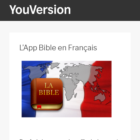
İçeriğe
geç
YOUVERSION
Seeking God every day.
L’App Bible en Français