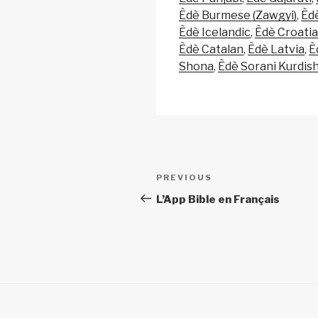
Èdè Burmese (Zawgyi)
Èd
Èdè Icelandic
Èdè Croatia
Èdè Catalan
Èdè Latvia
È
Shona
Èdè Sorani Kurdis
Post
Previous
PREVIOUS
navigation
Post
L’App Bible en Français