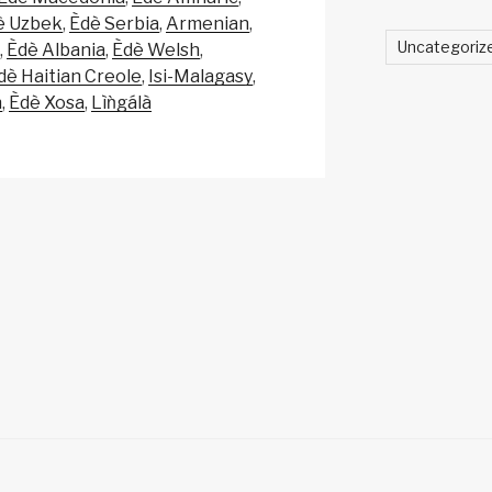
è Uzbek
Èdè Serbia
Armenian
Uncategoriz
Èdè Albania
Èdè Welsh
dè Haitian Creole
Isi-Malagasy
h
Èdè Xosa
Lìǹgálà