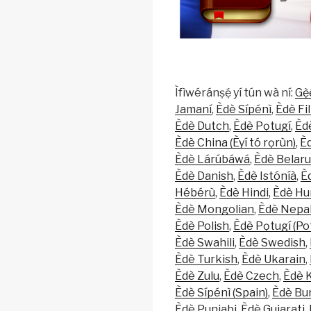
Ìfìwéránṣẹ́ yí tún wà ní:
Gẹ̀
Jamaní
Èdè Sípénì
Èdè Fi
Èdè Dutch
Èdè Pọtugí
Èd
Èdè China (Èyí tó rọrùn)
Èd
Èdè Lárúbáwá
Èdè Belaru
Èdè Danish
Èdè Istóníà
È
Hébérù
Èdè Hindi
Èdè Hu
Èdè Mongolian
Èdè Nepal
Èdè Polish
Èdè Pọtugí (Po
Èdè Swahili
Èdè Swedish
Èdè Turkish
Èdè Ukarain
Èdè Zulu
Èdè Czech
Èdè 
Èdè Sípénì (Spain)
Èdè Bu
Èdè Punjabi
Èdè Gujarati