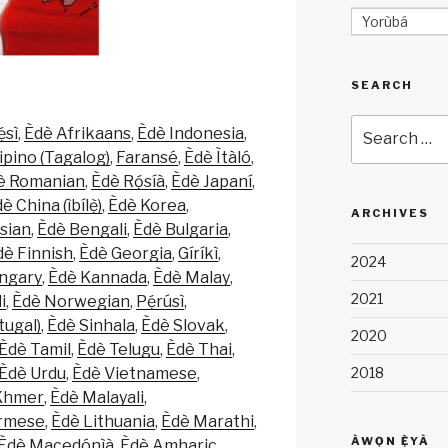
Yorùbá
SEARCH
Search
ẹ́sì
Èdè Afrikaans
Èdè Indonesia
for:
lipino (Tagalog)
Faransé
Èdè Ìtàló
è Romanian
Èdè Rọ́síà
Èdè Japaní
è China (ìbílẹ̀)
Èdè Korea
ARCHIVES
sian
Èdè Bengali
Èdè Bulgaria
dè Finnish
Èdè Georgia
Gíríkì
2024
ngary
Èdè Kannada
Èdè Malay
2021
i
Èdè Norwegian
Pẹ́rúsì
tugal)
Èdè Sinhala
Èdè Slovak
2020
Èdè Tamil
Èdè Telugu
Èdè Thai
Èdè Urdu
Èdè Vietnamese
2018
Khmer
Èdè Malayali
rmese
Èdè Lithuania
Èdè Marathi
ÀWỌN Ẹ̀YÀ
Èdè Macedónìà
Èdè Amharic