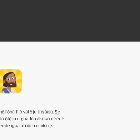
l'ọ́nà tí ó yàtọ̀ ju ti ìṣáájú.
Ṣe
ò ọ̀fẹ́
kí o gbádùn àkókò déédé
éédé igbà àti ibi tí o nílò rẹ̀.