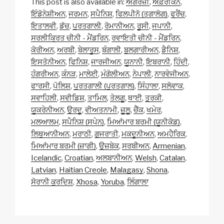
This post is also available in:
ਅੰਗਰੇਜ਼ੀ
ਅਫ਼ਰੀਕਨ
ਇੰਡੋਨੇਸ਼ੀਅਨ
ਜਰਮਨ
ਸਪੈਨਿਸ਼
ਫਿਲਪੀਨੋ (ਤਗਾਲੋਗ)
ਫ੍ਰੈਂਚ
ਇਤਾਲਵੀ
ਡੱਚ
ਪੁਰਤਗਾਲੀ
ਰੋਮਾਨੀਅਨ
ਰੂਸੀ
ਜਪਾਨੀ
ਸਰਲੀਕ੍ਰਿਤ ਚੀਨੀ - ਮੈਂਡਰਿਨ
ਰਵਾਇਤੀ ਚੀਨੀ - ਮੈਂਡਰਿਨ
ਕੋਰੀਅਨ
ਅਰਬੀ
ਬੇਲਾਰੂਸ
ਬੰਗਾਲੀ
ਬੁਲਗਾਰੀਅਨ
ਡੈਨਿਸ਼
ਇਸਤੋਨੀਅਨ
ਫਿਨਿਸ਼
ਜਾਰਜੀਅਨ
ਯੂਨਾਨੀ
ਇਬਰਾਨੀ
ਹਿੰਦੀ
ਹੰਗਰੀਅਨ
ਕੰਨੜ
ਮਾਲੇਈ
ਮੰਗੋਲੀਅਨ
ਨੇਪਾਲੀ
ਨਾਰਵੇਜੀਅਨ
ਫਾਰਸੀ
ਪੋਲਿਸ਼
ਪੁਰਤਗਾਲੀ (ਪੁਰਤਗਾਲ)
ਸਿੰਹਾਲਾ
ਸਲੋਵਾਕ
ਸਵਾਹਿਲੀ
ਸਵੀਡਿਸ਼
ਤਾਮਿਲ
ਤੇਲਗੂ
ਥਾਈ
ਤੁਰਕੀ
ਯੂਕਰੇਨੀਅਨ
ਉਰਦੂ
ਵੀਅਤਨਾਮੀ
ਜ਼ੂਲੂ
ਚੈੱਕ
ਖਮੇਰ
ਮਲਆਲਮ
ਸਪੈਨਿਸ਼ (ਸਪੇਨ)
ਮਿਆਂਮਾਰ ਬਰਮੀ (ਯੂਨੀਕੋਡ)
ਲਿਥੁਆਨੀਅਨ
ਮਰਾਠੀ
ਗੁਜਰਾਤੀ
ਮਕਦੂਨੀਅਨ
ਅਮਹੈਰਿਕ
ਮਿਆਂਮਾਰ ਬਰਮੀ (ਜ਼ਾਗੀ)
ਉਜ਼ਬੇਕ
ਸਰਬੀਅਨ
Armenian
Icelandic
Croatian
ਅਲਬਾਨੀਅਨ
Welsh
Catalan
Latvian
Haitian Creole
Malagasy
Shona
ਸੋਰਾਨੀ ਕੁਰਦਿਸ਼
Xhosa
Yoruba
ਲਿੰਗਾਲਾ