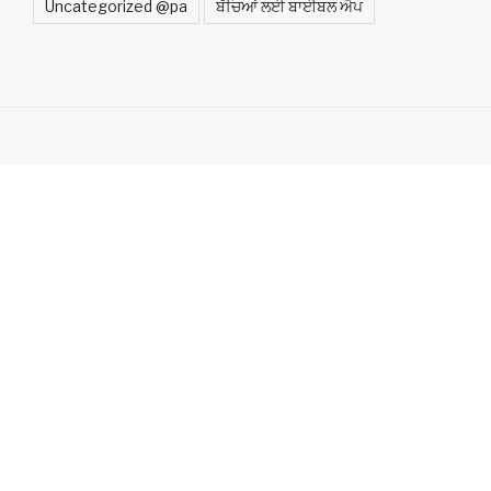
Uncategorized @pa
ਬੱਚਿਆਂ ਲਈ ਬਾਈਬਲ ਐਪ