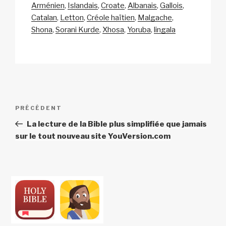
Arménien
Islandais
Croate
Albanais
Gallois
Catalan
Letton
Créole haïtien
Malgache
Shona
Sorani Kurde
Xhosa
Yoruba
lingala
Navigation
Article
PRÉCÉDENT
de
précédent
La lecture de la Bible plus simplifiée que jamais
l’article
sur le tout nouveau site YouVersion.com