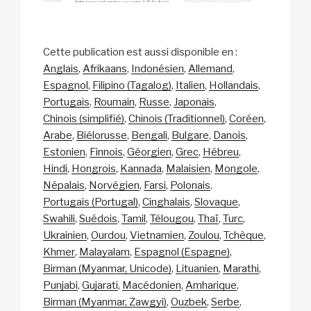
Cette publication est aussi disponible en :
Anglais
Afrikaans
Indonésien
Allemand
Espagnol
Filipino (Tagalog)
Italien
Hollandais
Portugais
Roumain
Russe
Japonais
Chinois (simplifié)
Chinois (Traditionnel)
Coréen
Arabe
Biélorusse
Bengali
Bulgare
Danois
Estonien
Finnois
Géorgien
Grec
Hébreu
Hindi
Hongrois
Kannada
Malaisien
Mongole
Népalais
Norvégien
Farsi
Polonais
Portugais (Portugal)
Cinghalais
Slovaque
Swahili
Suédois
Tamil
Télougou
Thaï
Turc
Ukrainien
Ourdou
Vietnamien
Zoulou
Tchèque
Khmer
Malayalam
Espagnol (Espagne)
Birman (Myanmar, Unicode)
Lituanien
Marathi
Punjabi
Gujarati
Macédonien
Amharique
Birman (Myanmar, Zawgyi)
Ouzbek
Serbe